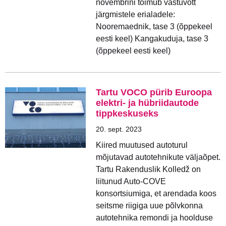
novembrini toimub vastuvõtt
järgmistele erialadele:
Nooremaednik, tase 3 (õppekeel
eesti keel) Kangakuduja, tase 3
(õppekeel eesti keel)
Tartu VOCO pürib Euroopa
elektri- ja hübriidautode
tippkeskuseks
20. sept. 2023
Kiired muutused autoturul
mõjutavad autotehnikute väljaõpet.
Tartu Rakenduslik Kolledž on
liitunud Auto-COVE
konsortsiumiga, et arendada koos
seitsme riigiga uue põlvkonna
autotehnika remondi ja hoolduse