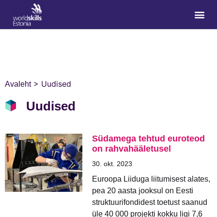
>
Uudised
Avaleht
Uudised
Südamega tehtud euroteod
on rahvahääletusel
30. okt. 2023
Euroopa Liiduga liitumisest alates,
pea 20 aasta jooksul on Eesti
struktuurifondidest toetust saanud
üle 40 000 projekti kokku ligi 7,6