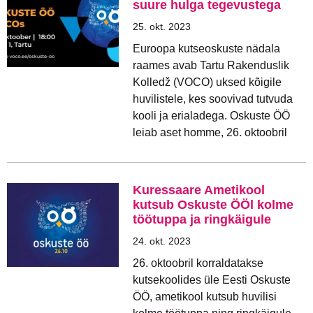
suure hulga tegevustega
25. okt. 2023
Euroopa kutseoskuste nädala
raames avab Tartu Rakenduslik
Kolledž (VOCO) uksed kõigile
huvilistele, kes soovivad tutvuda
kooli ja erialadega. Oskuste ÖÖ
leiab aset homme, 26. oktoobril
Kuressaare Ametikool
kutsub Oskuste ÖÖl kolme
töötuppa ja ringkäigule
24. okt. 2023
26. oktoobril korraldatakse
kutsekoolides üle Eesti Oskuste
ÖÖ, ametikool kutsub huvilisi