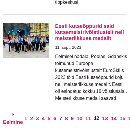
tippkeskusi.
Eesti kutseõppurid said
kutsemeistrivõistlustelt neli
meisterlikkuse medalit
11. sept. 2023
Eelmisel nädalal Poolas, Gdanskis
toimunud Euroopa
kutsemeistrivõistlustelt EuroSkills
2023 tõid Eesti kutseõppurid koju
neli meisterlikkuse medalit. Eesti
oli esindatud kokku 16 võistlusalal.
Meisterlikkuse medali saavad
«
1
2
3
4
5
6
7
8
9
10
11
13
14
15
12
Eelmine