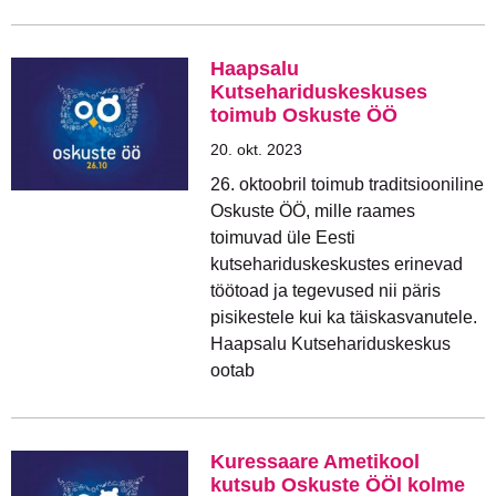
Haapsalu
Kutsehariduskeskuses
toimub Oskuste ÖÖ
20. okt. 2023
26. oktoobril toimub traditsiooniline
Oskuste ÖÖ, mille raames
toimuvad üle Eesti
kutsehariduskeskustes erinevad
töötoad ja tegevused nii päris
pisikestele kui ka täiskasvanutele.
Haapsalu Kutsehariduskeskus
ootab
Kuressaare Ametikool
kutsub Oskuste ÖÖl kolme