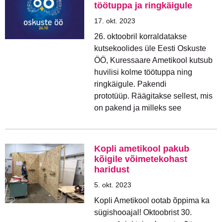
töötuppa ja ringkäigule
17. okt. 2023
26. oktoobril korraldatakse
kutsekoolides üle Eesti Oskuste
ÖÖ, Kuressaare Ametikool kutsub
huvilisi kolme töötuppa ning
ringkäigule. Pakendi
prototüüp. Räägitakse sellest, mis
on pakend ja milleks see
Kopli ametikool pakub
kõigile võimetekohast
haridust
5. okt. 2023
Kopli Ametikool ootab õppima ka
sügishooajal! Oktoobrist 30.