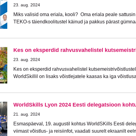
23. aug. 2024
Miks valisid oma eriala, kooli? Oma eriala peale sattusin t
TEKO-s täiendkoolitustel käinud ja pakkus pärast gümnaa
Kes on eksperdid rahvusvahelistel kutsemeistri
23. aug. 2024
Kes on eksperdid rahvusvahelistel kutsemeistrivõistlustel 
WorldSkillil on lisaks võistlejatele kaasas ka iga võistlu
WorldSkills Lyon 2024 Eesti delegatsioon koht
21. aug. 2024
Esmaspäeval, 19. augustil kohtus WorldSKills Eesti dele
viimast võistlus- ja reisiinfot, vaadati suurelt ekraanilt ee