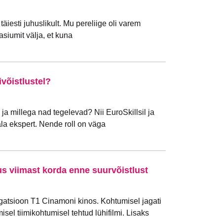
äiesti juhuslikult. Mu pereliige oli varem
siumit välja, et kuna
võistlustel?
ja millega nad tegelevad? Nii EuroSkillsil ja
sala ekspert. Nende roll on väga
us viimast korda enne suurvõistlust
gatsioon T1 Cinamoni kinos. Kohtumisel jagati
lmisel tiimikohtumisel tehtud lühifilmi. Lisaks