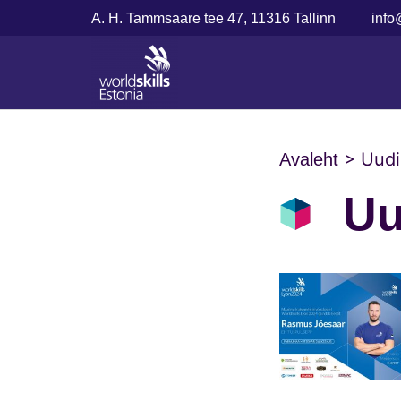
A. H. Tammsaare tee 47, 11316 Tallinn
info
>
Uudi
Avaleht
Uu