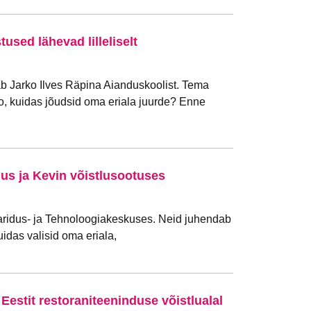
tused lähevad lilleliselt
dab Jarko Ilves Räpina Aianduskoolist. Tema
ko, kuidas jõudsid oma eriala juurde? Enne
s ja Kevin võistlusootuses
ridus- ja Tehnoloogiakeskuses. Neid juhendab
idas valisid oma eriala,
Eestit restoraniteeninduse võistlualal