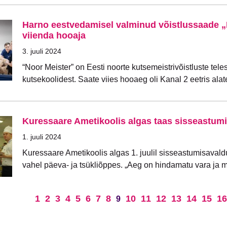
Harno eestvedamisel valminud võistlussaade „
viienda hooaja
3. juuli 2024
“Noor Meister” on Eesti noorte kutsemeistrivõistluste te
kutsekoolidest. Saate viies hooaeg oli Kanal 2 eetris ala
Kuressaare Ametikoolis algas taas sisseastumi
1. juuli 2024
Kuressaare Ametikoolis algas 1. juulil sisseastumisavaldu
vahel päeva- ja tsükliõppes. „Aeg on hindamatu vara ja
1
2
3
4
5
6
7
8
10
11
12
13
14
15
16
9