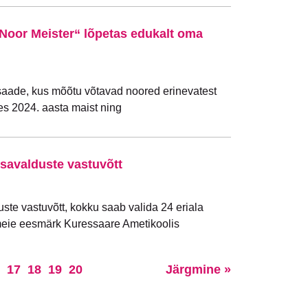
Noor Meister“ lõpetas edukalt oma
lesaade, kus mõõtu võtavad noored erinevatest
tes 2024. aasta maist ning
savalduste vastuvõtt
ste vastuvõtt, kokku saab valida 24 eriala
 meie eesmärk Kuressaare Ametikoolis
17
18
19
20
Järgmine »