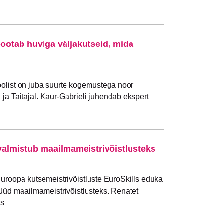
 ootab huviga väljakutseid, mida
list on juba suurte kogemustega noor
 ja Taitajal. Kaur-Gabrieli juhendab ekspert
valmistub maailmameistrivõistlusteks
Euroopa kutsemeistrivõistluste EuroSkills eduka
nüüd maailmameistrivõistlusteks. Renatet
ls