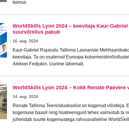
toimus
WorldSkills Lyon 2024 – keevitaja Kaur-Gabriel
suurvõistlus pakub
16. aug. 2024
Kaur-Gabriel Rajasalu Tallinna Lasnamäe Mehhaanikakoo
keevitaja. Ta on osalenud Euroopa kutsemeistrivõistlustel
Aleksei Fedjukin. Uurime lähemalt,
WorldSkills Lyon 2024 – Kokk Renate Paevere 
14. aug. 2024
Renate Tallinna Teeninduskoolist on kogenud võistleja. 
kogemuse baasil ning lisatreeniguid tehes valmistub ta 
juhendab suurte kogemustega rahvusvaheline WorldSkil