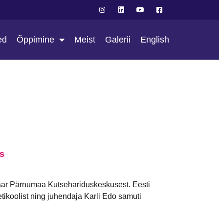
ed
Õppimine
Meist
Galerii
English
s
aar Pärnumaa Kutsehariduskeskusest. Eesti
tikoolist ning juhendaja Karli Edo samuti