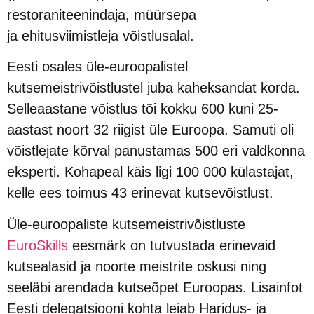
restoraniteenindaja, müürsepa
ja ehitusviimistleja võistlusalal.
Eesti osales üle-euroopalistel
kutsemeistrivõistlustel juba kaheksandat korda.
Selleaastane võistlus tõi kokku 600 kuni 25-
aastast noort 32 riigist üle Euroopa. Samuti oli
võistlejate kõrval panustamas 500 eri valdkonna
eksperti. Kohapeal käis ligi 100 000 külastajat,
kelle ees toimus 43 erinevat kutsevõistlust.
Üle-euroopaliste kutsemeistrivõistluste
EuroSkills
eesmärk on tutvustada erinevaid
kutsealasid ja noorte meistrite oskusi ning
seeläbi arendada kutseõpet Euroopas. Lisainfot
Eesti delegatsiooni kohta leiab Haridus- ja