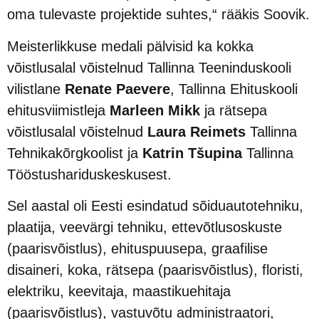
oma tulevaste projektide suhtes,“ rääkis Soovik.
Meisterlikkuse medali pälvisid ka kokka
võistlusalal võistelnud Tallinna Teeninduskooli
vilistlane
Renate Paevere
, Tallinna Ehituskooli
ehitusviimistleja
Marleen Mikk
ja rätsepa
võistlusalal võistelnud
Laura Reimets
Tallinna
Tehnikakõrgkoolist ja
Katrin Tšupina
Tallinna
Tööstushariduskeskusest.
Sel aastal oli Eesti esindatud sõiduautotehniku,
plaatija, veevärgi tehniku, ettevõtlusoskuste
(paarisvõistlus), ehituspuusepa, graafilise
disaineri, koka, rätsepa (paarisvõistlus), floristi,
elektriku, keevitaja, maastikuehitaja
(paarisvõistlus), vastuvõtu administraatori,