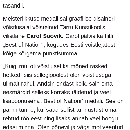
tasandil.
Meisterlikkuse medali sai graafilise disaineri
võistlusalal võistelnud Tartu Kunstikoolis
vilistlane
Carol Soovik
. Carol pälvis ka tiitli
„Best of Nation“, kogudes Eesti võistlejatest
kõige kõrgema punktisumma.
„Kuigi mul oli võistlusel ka mõned rasked
hetked, siis sellegipoolest olen võistlusega
ülimalt rahul. Andsin endast kõik, sain oma
eesmärgid selleks korraks täidetud ja veel
lisaboonusena „Best of Nationi“ medali. See on
parim tunne, kui saad sellist tunnustust oma
tehtud töö eest ning lisaks annab veel hoogu
edasi minna. Olen põnevil ja väga motiveeritud