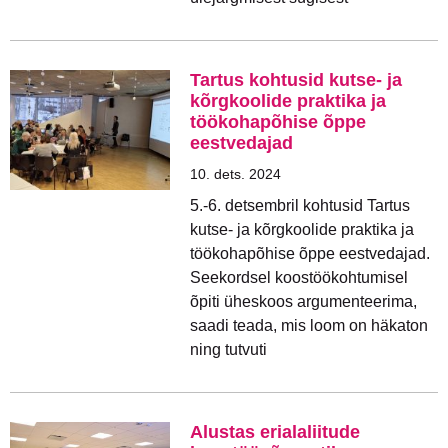
Tartus kohtusid kutse- ja
kõrgkoolide praktika ja
töökohapõhise õppe
eestvedajad
10. dets. 2024
5.-6. detsembril kohtusid Tartus
kutse- ja kõrgkoolide praktika ja
töökohapõhise õppe eestvedajad.
Seekordsel koostöökohtumisel
õpiti üheskoos argumenteerima,
saadi teada, mis loom on häkaton
ning tutvuti
Alustas erialaliitude