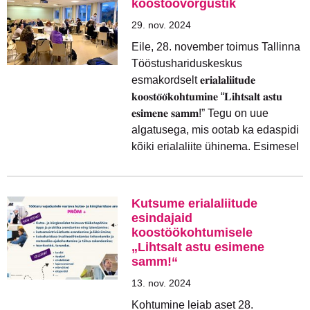
koostöövõrgustik
29. nov. 2024
Eile, 28. november toimus Tallinna
Tööstushariduskeskus
esmakordselt 𝐞𝐫𝐢𝐚𝐥𝐚𝐥𝐢𝐢𝐭𝐮𝐝𝐞
𝐤𝐨𝐨𝐬𝐭𝐨̈𝐨̈𝐤𝐨𝐡𝐭𝐮𝐦𝐢𝐧𝐞 “𝐋𝐢𝐡𝐭𝐬𝐚𝐥𝐭 𝐚𝐬𝐭𝐮
𝐞𝐬𝐢𝐦𝐞𝐧𝐞 𝐬𝐚𝐦𝐦!” Tegu on uue
algatusega, mis ootab ka edaspidi
kõiki erialaliite ühinema. Esimesel
Kutsume erialaliitude
esindajaid
koostöökohtumisele
„Lihtsalt astu esimene
samm!“
13. nov. 2024
Kohtumine leiab aset 28.