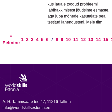
kus lauale toodud probleemi
läbihakkimisest jõudsime esmaste,
aga juba mõnede kasutajate peal
testitud lahendusteni. Meie tiim
«
1
2
3
4
5
6
8
9
10
11
12
13
14
15
7
Eelmine
A. H. Tammsaare tee 47, 11316 Tallinn
info@worldskillsestonia.ee