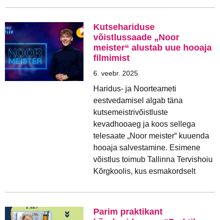
Kutsehariduse
võistlussaade „Noor
meister“ alustab uue hooaja
filmimist
6. veebr. 2025
Haridus- ja Noorteameti
eestvedamisel algab täna
kutsemeistrivõistluste
kevadhooaeg ja koos sellega
telesaate „Noor meister“ kuuenda
hooaja salvestamine. Esimene
võistlus toimub Tallinna Tervishoiu
Kõrgkoolis, kus esmakordselt
Parim praktikant