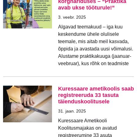
kõrghariduses – “Praktika
avab ukse tööturule!”
3. veebr. 2025
Algavad teemakuud – iga kuu
keskendume ühele olulisele
teemale, mis aitab meil kasvada,
õppida ja avastada uusi võimalusi.
Alustame praktikakuuga (jaanuar-
veebruar), kus rõhk on teadmiste
Kuressaare ametikoolis saab
registreeruda 33 tasuta
täienduskoolitusele
31. jaan. 2025
Kuressaare Ametikooli
Koolitusmajakas on avatud
registreerumine 33 asuta