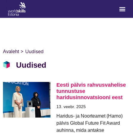
>
Uudised
Avaleht
Uudised
Eesti pälvis rahvusvahelise
tunnustuse
haridusinnovatsiooni eest
13. veebr. 2025
Haridus- ja Noorteamet (Harno)
pälvis Global Future Fit Award
auhinna, mida antakse