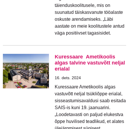
täienduskoolitusele, mis on
suunatud täiskasvanute tööalaste
oskuste arendamiseks. „Läbi
aastate on meie koolitustele antud
väga positiivset tagasisidet.
Kuressaare Ametikoolis
algas talvine vastuvõtt neljal
erialal
16. dets. 2024
Kuressaare Ametikoolis algas
vastuvõtt neljal tsükliõppe erialal,
sisseastumisavaldusi saab esitada
SAIS-is kuni 19. jaanuarini.
„Loodetavasti on paljud elukestva
õppe huvilised teadlikud, et alates
ülejärgmisest sügisest