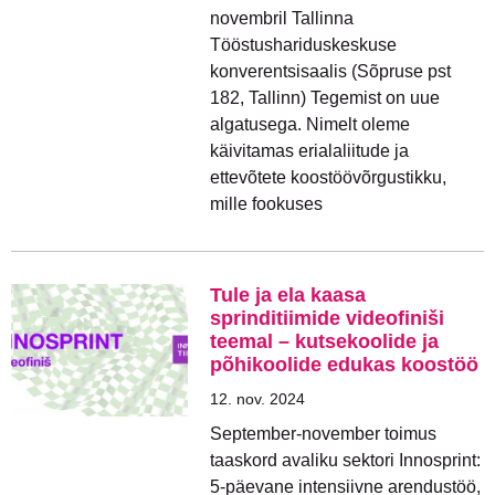
novembril Tallinna
Tööstushariduskeskuse
konverentsisaalis (Sõpruse pst
182, Tallinn) Tegemist on uue
algatusega. Nimelt oleme
käivitamas erialaliitude ja
ettevõtete koostöövõrgustikku,
mille fookuses
Tule ja ela kaasa
sprinditiimide videofiniši
teemal – kutsekoolide ja
põhikoolide edukas koostöö
12. nov. 2024
September-november toimus
taaskord avaliku sektori Innosprint:
5-päevane intensiivne arendustöö,