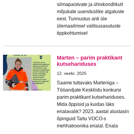
silmapaistvate ja ühiskondlikult
mõjukate uuenduslike algatuste
eest. Tunnustus anti üle
ülemaailmsel valitsusasutuste
tippkohtumisel
Marten – parim praktikant
kutsehariduses
12. veebr. 2025
Saame tuttavaks Marteniga –
Tööandjate Keskliidu konkursi
parim praktikant kutsehariduses.
Mida õppisid ja kuidas läks
erialavalik? 2023. aastal alustasin
õpinguid Tartu VOCO-s
mehhatroonika erialal. Eriala