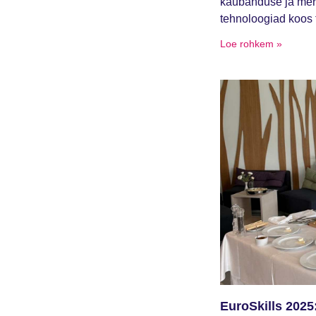
kaubanduse ja mere
tehnoloogiad koos t
Loe rohkem »
EuroSkills 2025