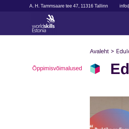
A. H. Tammsaare tee 47, 11316 Tallinn
info
>
Edul
Avaleht
Ed
Õppimisvõimalused