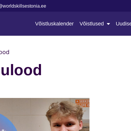
@worldskillsestonia.ee
Võistluskalender
Võistlused
Uudis
ood
ulood