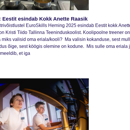
: Eestit esindab Kokk Anette Raasik
rivõistlustel EuroSkills Herning 2025 esindab Eestit kokk Anett
 on Kristi Tiido Tallinna Teeninduskoolist. Koolipoolne treener
a miks valisid oma eriala/kooli? Ma valisin kokanduse, sest mul
us õige, sest köögis olemine on kodune. Mis sulle oma eriala ju
meeldib, et iga