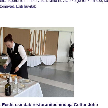
transpordi toimimise vastu. Mind huvitab kõige rohkem see, ku
oimivad. Eriti huvitab
: Eestit esindab restoraniteenindaja Getter Juhe