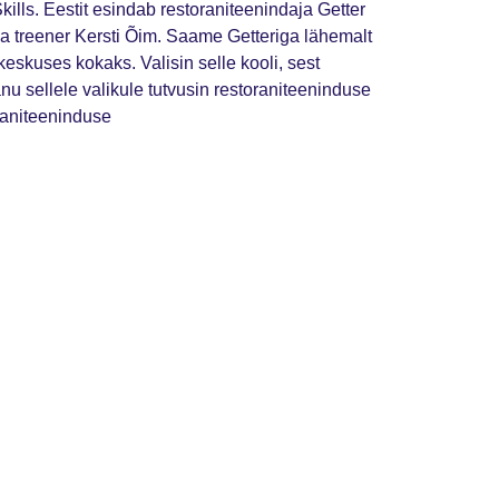
lls. Eestit esindab restoraniteenindaja Getter
a treener Kersti Õim. Saame Getteriga lähemalt
eskuses kokaks. Valisin selle kooli, sest
 sellele valikule tutvusin restoraniteeninduse
oraniteeninduse