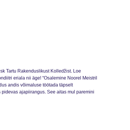
usk Tartu Rakenduslikust Kolledžist. Loe
diitri eriala nii äge! “Osalemine Noorel Meistril
lus andis võimaluse töötada täpselt
s pidevas ajapiirangus. See aitas mul paremini