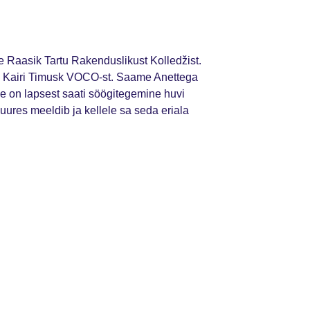
e Raasik Tartu Rakenduslikust Kolledžist.
 on Kairi Timusk VOCO-st. Saame Anettega
le on lapsest saati söögitegemine huvi
ures meeldib ja kellele sa seda eriala