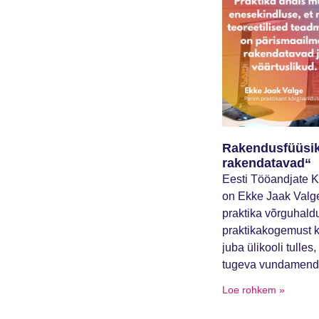
Rakendusfüüsika
rakendatavad“
Eesti Tööandjate Ke
on Ekke Jaak Valge
praktika võrguhald
praktikakogemust k
juba ülikooli tulle
tugeva vundamendi,
Loe rohkem »