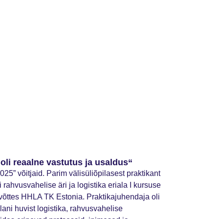
oli reaalne vastutus ja usaldus“
25” võitjaid. Parim välisüliõpilasest praktikant
hvusvahelise äri ja logistika eriala I kursuse
võttes HHLA TK Estonia. Praktikajuhendaja oli
ni huvist logistika, rahvusvahelise