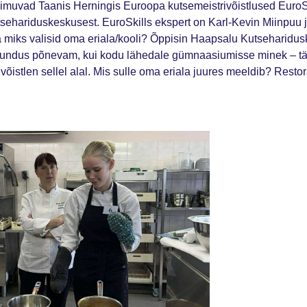
oimuvad Taanis Herningis Euroopa kutsemeistrivõistlused EuroSki
ehariduskeskusest. EuroSkills ekspert on Karl-Kevin Miinpuu j
a miks valisid oma eriala/kooli? Õppisin Haapsalu Kutseharidusk
undus põnevam, kui kodu lähedale gümnaasiumisse minek – tänu
võistlen sellel alal. Mis sulle oma eriala juures meeldib? Rest