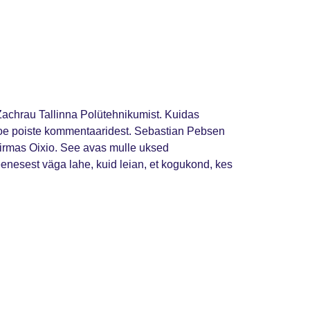
Zachrau Tallinna Polütehnikumist. Kuidas
 loe poiste kommentaaridest. Sebastian Pebsen
firmas Oixio. See avas mulle uksed
nesest väga lahe, kuid leian, et kogukond, kes