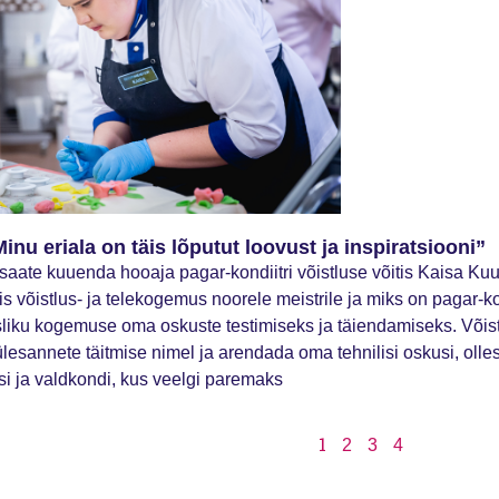
nu eriala on täis lõputut loovust ja inspiratsiooni”
esaate kuuenda hooaja pagar-kondiitri võistluse võitis Kaisa Ku
s võistlus- ja telekogemus noorele meistrile ja miks on pagar-kon
sliku kogemuse oma oskuste testimiseks ja täiendamiseks. Võist
esannete täitmise nimel ja arendada oma tehnilisi oskusi, olle
i ja valdkondi, kus veelgi paremaks
1
2
3
4