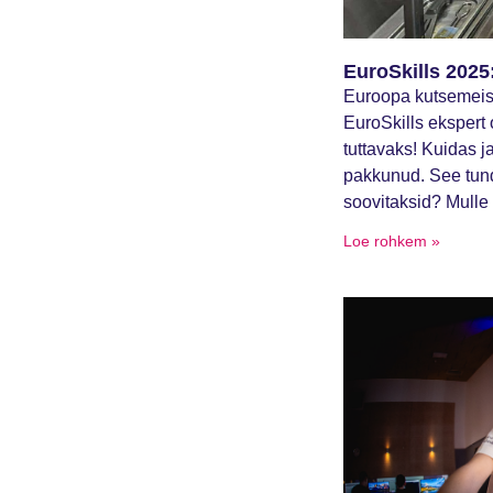
EuroSkills 2025
Euroopa kutsemeist
EuroSkills ekspert
tuttavaks! Kuidas j
pakkunud. See tund
soovitaksid? Mulle 
Loe rohkem »