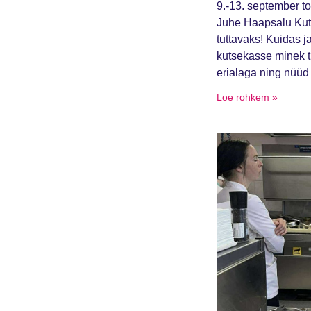
9.-13. september t
Juhe Haapsalu Kuts
tuttavaks! Kuidas j
kutsekasse minek t
erialaga ning nüüd 
Loe rohkem »