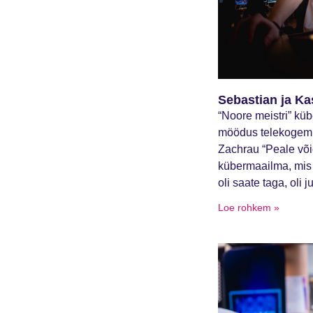
Sebastian ja Ka
“Noore meistri” kü
möödus telekogemus
Zachrau “Peale või
kübermaailma, mis 
oli saate taga, oli j
Loe rohkem »