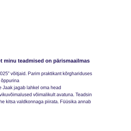
 et minu teadmised on pärismaailmas
025” võitjaid. Parim praktikant kõrghariduses
e õppurina
ke Jaak jagab lahkel oma head
evikuvõimalused võimalikult avatuna. Teadsin
a ühe kitsa valdkonnaga piirata. Füüsika annab