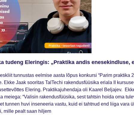
 tudeng Eleringis: „Praktika andis enesekindluse,
skliit tunnustas eelmise aasta lõpus konkursi “Parim praktika 2
. Ekke Jaak sooritas TalTechi rakendusfüüsika eriala II kursus
usettevõttes Elering. Praktikajuhendaja oli Kaarel Beljajev. Ek
a meiega: “Valisin rakendusfüüsika, sest tahtsin hoida oma tul
s, et tunnen huvi inseneeria vastu, kuid ei tahtnud end liiga var
 mille pealt saan hiljem