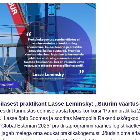
pilasest praktikant Lasse Leminsky: „Suurim väärtus 
skliit tunnustas eelmise aasta lõpus konkursi “Parim praktika 20
 Lasse õpib Soomes ja sooritas Metropolia Rakenduskõrgkooli ra
 “Global Estonian 2025” praktikaprogrammi raames logistikaette
e jagab meiega oma edukat praktikakogemust: Jõudsin oma eriala