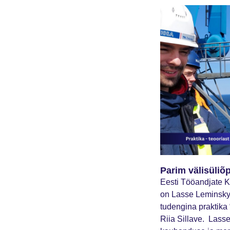
Parim välisüliõ
Eesti Tööandjate Ke
on Lasse Leminsky.
tudengina praktika
Riia Sillave. Lass