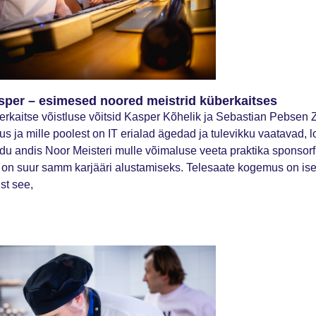
sper – esimesed noored meistrid küberkaitses
berkaitse võistluse võitsid Kasper Kõhelik ja Sebastian Pebsen 
 ja mille poolest on IT erialad ägedad ja tulevikku vaatavad,
du andis Noor Meisteri mulle võimaluse veeta praktika sponsor
on suur samm karjääri alustamiseks. Telesaate kogemus on isee
ust see,