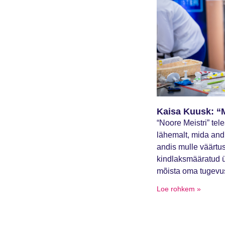
Kaisa Kuusk: “Mi
“Noore Meistri” tel
lähemalt, mida andi
andis mulle väärtu
kindlaksmääratud ül
mõista oma tugevus
Loe rohkem »