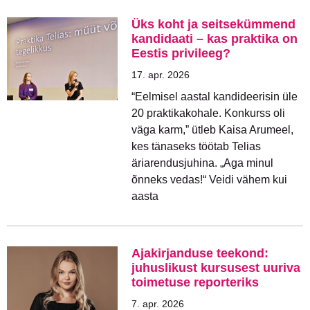
Üks koht ja seitsekümmend
kandidaati – kas praktika on
Eestis privileeg?
17. apr. 2026
“Eelmisel aastal kandideerisin üle
20 praktikakohale. Konkurss oli
väga karm,” ütleb Kaisa Arumeel,
kes tänaseks töötab Telias
äriarendusjuhina. „Aga minul
õnneks vedas!“ Veidi vähem kui
aasta
Ajakirjanduse teekond:
juhuslikust kursusest uuriva
toimetuse reporteriks
7. apr. 2026