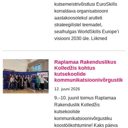
kutsemeistrivõistlusi EuroSkills
korraldava organisatsiooni
aastakoosolekul arutleti
strateegilistel teemadel,
sealhulgas WorldSkills Europe’i
visiooni 2030 üle. Liikmed
Raplamaa Rakenduslikus
Kolledžis kohtus
kutsekoolide
kommunikatsioonivõrgustik
12. juuni 2026
9.–10. juunil toimus Raplamaa
Rakenduslik Kolledžis
kutsekoolide
kommunikatsioonivõrgustiku
koostöökohtumine! Kaks päeva