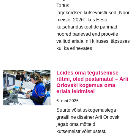
Tartus
järjekordsed kutsevõistlused „Noor
meister 2026“, kus Eesti
kutsehariduskoolide parimad
noored panevad end proovile
valitud erialal nii kiiruses, täpsuses
kui ka erinevates
Leides oma tegutsemise
rütmi, oled peatamatu! – Arli
Orlovski kogemus oma
eriala leidmisel
6. mai 2026
Suurte võistluskogemustega
graafiline disainer Arli Orlovski
jagab oma mõtteid
kutsemeistrivõistlustest,