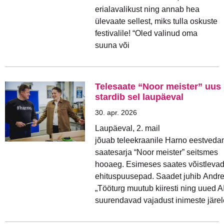
erialavalikust ning annab hea
ülevaate sellest, miks tulla oskuste
festivalile! “Oled valinud oma
suuna või
Telesaate “Noor meister” uus
stardib sel laupäeval
30. apr. 2026
Laupäeval, 2. mail
jõuab teleekraanile Harno eestveda
saatesarja “Noor meister” seitsmes
hooaeg. Esimeses saates võistleva
ehituspuusepad. Saadet juhib Andre
„Tööturg muutub kiiresti ning uued A
suurendavad vajadust inimeste järele