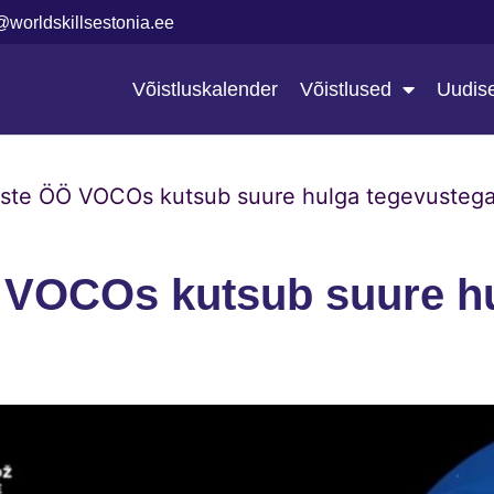
@worldskillsestonia.ee
Võistluskalender
Võistlused
Uudis
ste ÖÖ VOCOs kutsub suure hulga tegevusteg
 VOCOs kutsub suure h