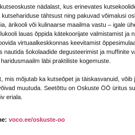
kutseoskuste nädalast, kus erinevates kutsekooli
a kutsehariduse tähtsust ning pakuvad võimalusi o
ia, ärikooli või kulinaarse maailma vastu – igale ühe
 ilukooli lauas õppida kätekoorijate valmistamist ja
oovida virtuaalkeskkonnas keevitamist õppesimulaato
uas nautida šokolaadide degusteerimist ja muffinite 
aridusmaailm läbi praktiliste kogemuste.
t, mis mõjutab ka kutseõpet ja täiskasvanuid, võib 
 võivad muutuda. Seetõttu on Oskuste ÖÖ üritus s
v eriala.
ine:
voco.ee/oskuste-oo