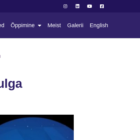
ed
Õppimine
Meist
Galerii
English
a
ulga