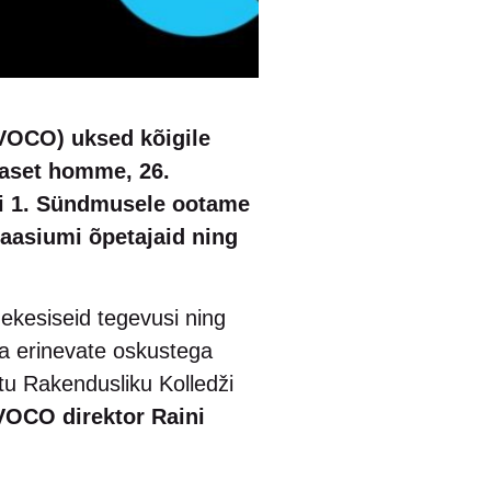
VOCO) uksed kõigile
b aset homme, 26.
pli 1. Sündmusele ootame
naasiumi õpetajaid ning
ekesiseid tegevusi ning
a erinevate oskustega
u Rakendusliku Kolledži
VOCO direktor Raini