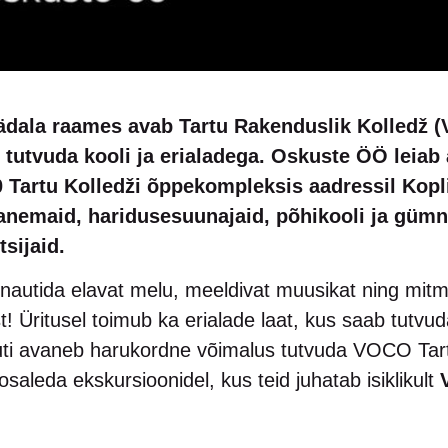
dala raames avab Tartu Rakenduslik Kolledž (
d tutvuda kooli ja erialadega. Oskuste ÖÖ leia
00 Tartu Kolledži õppekompleksis aadressil Ko
vanemaid, haridusesuunajaid, põhikooli ja güm
sijaid.
 nautida elavat melu, meeldivat muusikat ning mitm
Üritusel toimub ka erialade laat, kus saab tutvud
ti avaneb harukordne võimalus tutvuda VOCO Tart
saleda ekskursioonidel, kus teid juhatab isiklikult