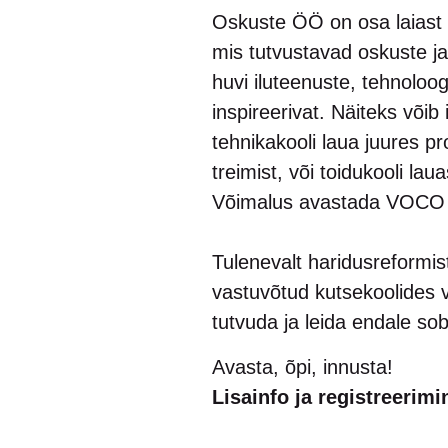
Oskuste ÖÖ on osa laiast 
mis tutvustavad oskuste j
huvi iluteenuste, tehnoloog
inspireerivat. Näiteks võib
tehnikakooli laua juures pr
treimist, või toidukooli la
Võimalus avastada VOCO h
Tulenevalt haridusreformis
vastuvõtud kutsekoolides
tutvuda ja leida endale sobi
Avasta, õpi, innusta!
Lisainfo ja registreerim