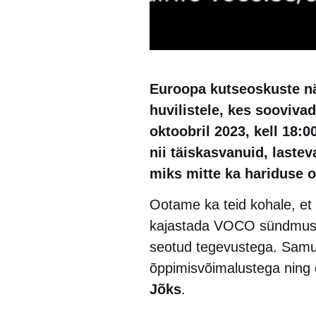
Euroopa kutseoskuste nä
huvilistele, kes sooviva
oktoobril 2023, kell 18:
nii täiskasvanuid, laste
miks mitte ka hariduse ot
Ootame ka teid kohale, et
kajastada VOCO sündmust! 
seotud tegevustega. Samu
õppimisvõimalustega ning o
Jõks
.