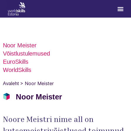
Noor Meister
Võistlustulemused
EuroSkills
WorldSkills
>
Noor Meister
Avaleht
Noor Meister
Noore Meistri nime all on
kutsemeistrivõistlused toimunud