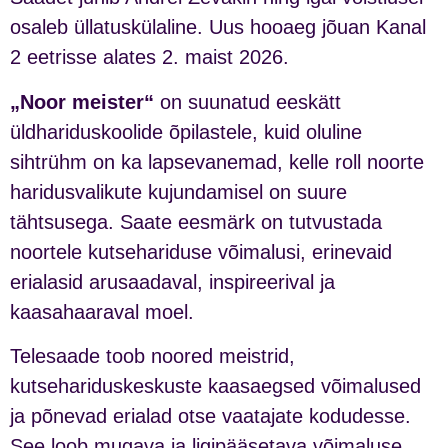
osaleb üllatuskülaline. Uus hooaeg jõuan Kanal
2 eetrisse alates 2. maist 2026.
„Noor meister“
on suunatud eeskätt
üldhariduskoolide õpilastele, kuid oluline
sihtrühm on ka lapsevanemad, kelle roll noorte
haridusvalikute kujundamisel on suure
tähtsusega. Saate eesmärk on tutvustada
noortele kutsehariduse võimalusi, erinevaid
erialasid arusaadaval, inspireerival ja
kaasahaaraval moel.
Telesaade toob noored meistrid,
kutsehariduskeskuste kaasaegsed võimalused
ja põnevad erialad otse vaatajate kodudesse.
See loob mugava ja ligipääsetava võimaluse