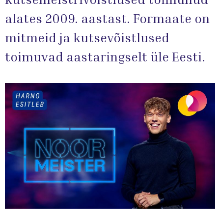
alates 2009. aastast. Formaate on
mitmeid ja kutsevõistlused
toimuvad aastaringselt üle Eesti.