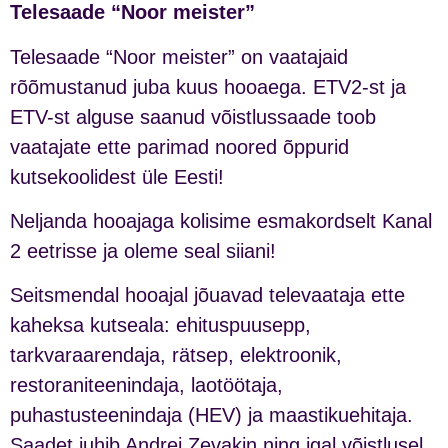
Telesaade “Noor meister”
Telesaade “Noor meister” on vaatajaid
rõõmustanud juba kuus hooaega. ETV2-st ja
ETV-st alguse saanud võistlussaade toob
vaatajate ette parimad noored õppurid
kutsekoolidest üle Eesti!
Neljanda hooajaga kolisime esmakordselt Kanal
2 eetrisse ja oleme seal siiani!
Seitsmendal hooajal jõuavad televaataja ette
kaheksa kutseala: ehituspuusepp,
tarkvaraarendaja, rätsep, elektroonik,
restoraniteenindaja, laotöötaja,
puhastusteenindaja (HEV) ja maastikuehitaja.
Saadet juhib Andrei Zevakin ning igal võistlusel