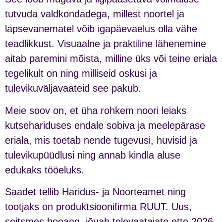
tutvuda valdkondadega, millest noortel ja
lapsevanematel võib igapäevaelus olla vähe
teadlikkust. Visuaalne ja praktiline lähenemine
aitab paremini mõista, milline üks või teine eriala
tegelikult on ning milliseid oskusi ja
tulevikuväljavaateid see pakub.
Meie soov on, et üha rohkem noori leiaks
kutsehariduses endale sobiva ja meelepärase
eriala, mis toetab nende tugevusi, huvisid ja
tulevikupüüdlusi ning annab kindla aluse
edukaks tööeluks.
Saadet tellib Haridus- ja Noorteamet ning
tootjaks on produktsioonifirma RUUT. Uus,
seitsmes hooaeg, jõuab televaatajate ette 2026.