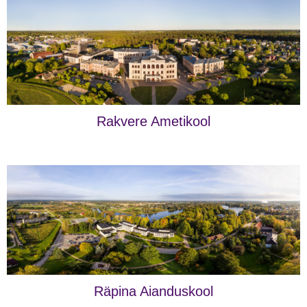
Rakvere Ametikool
Räpina Aianduskool