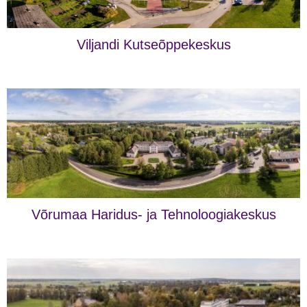
Viljandi Kutseõppekeskus
Võrumaa Haridus- ja Tehnoloogiakeskus