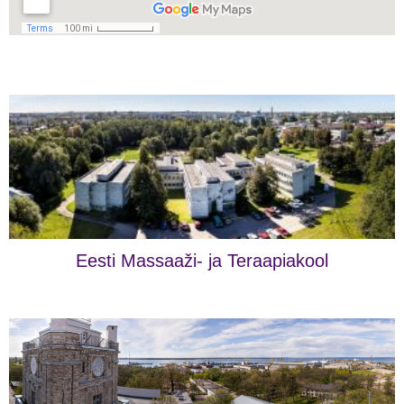
Eesti Massaaži- ja Teraapiakool