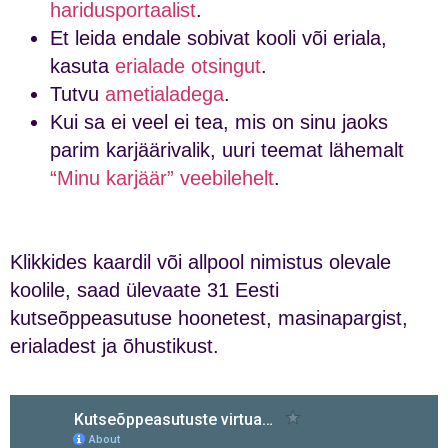
haridusportaalist
.
Et leida endale sobivat kooli või eriala,
kasuta
erialade otsingut
.
Tutvu
ametialadega
.
Kui sa ei veel ei tea, mis on sinu jaoks
parim karjäärivalik, uuri teemat lähemalt
“Minu karjäär” veebilehelt
.
Klikkides kaardil või allpool nimistus olevale
koolile, saad ülevaate 31 Eesti
kutseõppeasutuse hoonetest, masinapargist,
erialadest ja õhustikust.