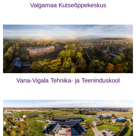
Valgamaa Kutseõppekeskus
Vana-Vigala Tehnika- ja Teeninduskool