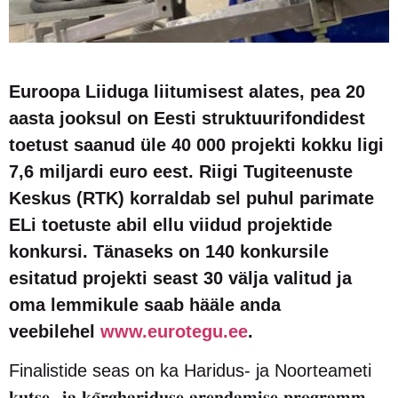
Euroopa Liiduga liitumisest alates, pea 20
aasta jooksul on Eesti struktuurifondidest
toetust saanud üle 40 000 projekti kokku ligi
7,6 miljardi euro eest. Riigi Tugiteenuste
Keskus (RTK) korraldab sel puhul parimate
ELi toetuste abil ellu viidud projektide
konkursi. Tänaseks on 140 konkursile
esitatud projekti seast 30 välja valitud ja
oma lemmikule saab hääle anda
veebilehel
www.eurotegu.ee
.
Finalistide seas on ka Haridus- ja Noorteameti
𝐤𝐮𝐭𝐬𝐞- 𝐣𝐚 𝐤𝐨̃𝐫𝐠𝐡𝐚𝐫𝐢𝐝𝐮𝐬𝐞 𝐚𝐫𝐞𝐧𝐝𝐚𝐦𝐢𝐬𝐞 𝐩𝐫𝐨𝐠𝐫𝐚𝐦𝐦