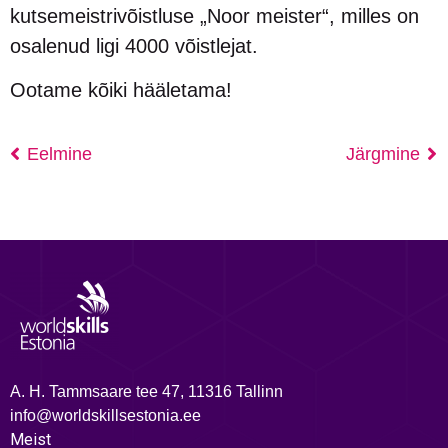
kutsemeistrivõistluse „Noor meister“, milles on
osalenud ligi 4000 võistlejat.
Ootame kõiki hääletama!
Eelmine
Järgmine
A. H. Tammsaare tee 47, 11316 Tallinn
info@worldskillsestonia.ee
Meist