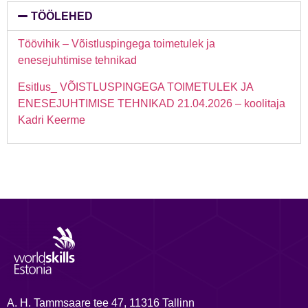
TÖÖLEHED
Töövihik – Võistluspingega toimetulek ja
enesejuhtimise tehnikad
Esitlus_ VÕISTLUSPINGEGA TOIMETULEK JA
ENESEJUHTIMISE TEHNIKAD 21.04.2026 – koolitaja
Kadri Keerme
A. H. Tammsaare tee 47, 11316 Tallinn