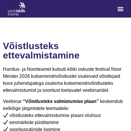
Võistlusteks
ettevalmistamine
Haridus- ja Noorteamet kutsub kõiki oskuste festival Noor
Meister 2026 kutsemeistrivõistlustel osalevaid võistlejaid
koos juhendajatega osalema kutsemeistrivõistlusteks
ettevalmistumist ja sooritust toetavatel veebinaridel.
Veebinar
“Võistlusteks valmistumise plaan”
keskendub
eelkõige järgmistele teemadele:
võistlusteks ettevalmistumise plaani olulisus
eesmärkide püstitamine
sooritusrutiinide loomine