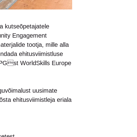
la kutseõpetajatele
unity Engagement
rjalide tootja, mille alla
ndada ehitusviimistluse
 PPGst WorldSkills Europe
nguvõimalust uusimate
sta ehitusviimistleja eriala
setest