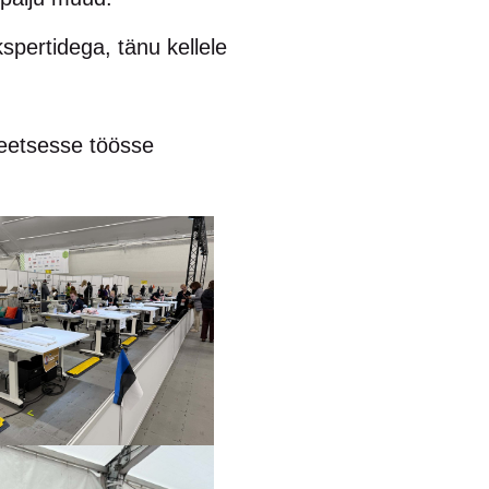
kspertidega, tänu kellele
teetsesse töösse