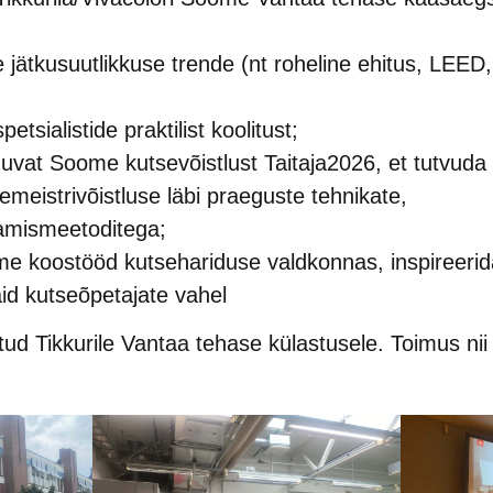
 jätkusuutlikkuse trende (nt roheline ehitus, LEED,
tsialistide praktilist koolitust;
uvat Soome kutsevõistlust Taitaja2026, et tutvuda
semeistrivõistluse läbi praeguste tehnikate,
damismeetoditega;
e koostööd kutsehariduse valdkonnas, inspireerid
aid kutseõpetajate vahel
d Tikkurile Vantaa tehase külastusele. Toimus nii 