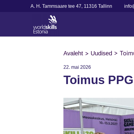
A. H. Tammsaare tee 47, 11316 Tallinn
info
>
>
Toim
Avaleht
Uudised
22. mai 2026
Toimus PPG 