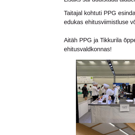
Taitajal kohtuti PPG esinda
edukas ehitusviimistluse v
Aitäh PPG ja Tikkurila õpp
ehitusvaldkonnas!