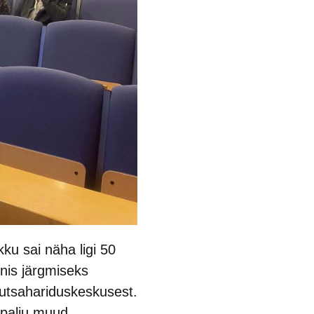
kku sai näha ligi 50
enis järgmiseks
utsahariduskeskusest.
a palju muud.