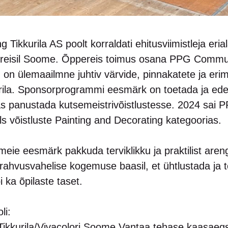
 Tikkurila AS poolt korraldati ehitusviimistleja eria
ööreisil Soome. Õppereis toimus osana PPG Comm
 ülemaailmne juhtiv värvide, pinnakatete ja erimate
kurila. Sponsorprogrammi eesmärk on toetada ja ede
gas panustada kutsemeistrivõistlustesse. 2024 sai
 võistluste Painting and Decorating kategoorias.
eie eesmärk pakkuda terviklikku ja praktilist are
rahvusvahelise kogemuse baasil, et ühtlustada ja tõ
 ka õpilaste taset.
li:
Tikkurila/Vivacolori Soome Vantaa tehase kaasaeg