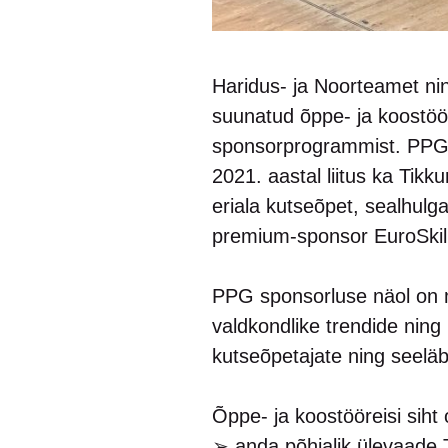
Haridus- ja Noorteamet ning
suunatud õppe- ja koost
sponsorprogrammist. PPG on
2021. aastal liitus ka Tik
eriala kutseõpet, sealhul
premium-sponsor EuroSkills
PPG sponsorluse näol on m
valdkondlike trendide ning 
kutseõpetajate ning seeläbi
Õppe- ja koostööreisi siht o
➢ anda põhjalik ülevaade 