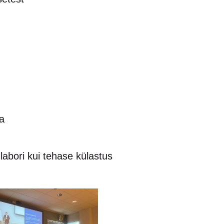
a
labori kui tehase külastus