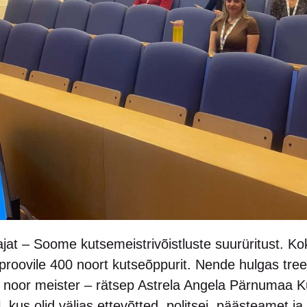
tajat – Soome kutsemeistrivõistluste suurüritust. Ko
 proovile 400 noort kutseõppurit. Nende hulgas tre
 noor meister – rätsep Astrela Angela Pärnumaa K
, kus olid väljas ettevõtted, politsei, päästeamet j