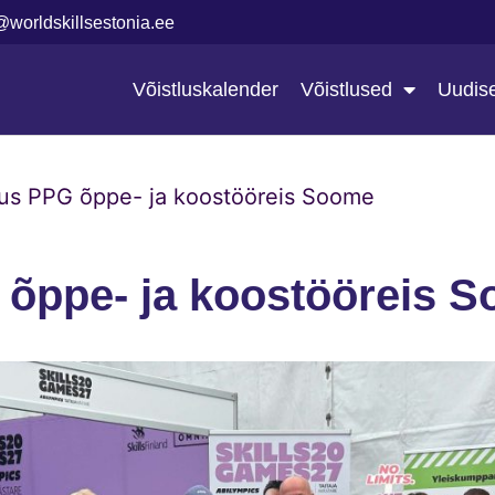
@worldskillsestonia.ee
Võistluskalender
Võistlused
Uudis
us PPG õppe- ja koostööreis Soome
õppe- ja koostööreis 