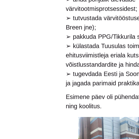
värvitootmisprotsessidest;
➢ tutvustada värvitööstuse
Breen jne);
➢ pakkuda PPG/Tikkurila spe
➢ külastada Tuusulas toim
ehitusviimistleja eriala kut
võistlusstandardite ja hin
➢ tugevdada Eesti ja Soom
ja jagada parimaid praktik
Esimene päev oli pühendatu
ning koolitus.