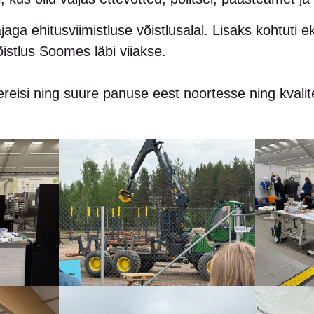
jaga ehitusviimistluse võistlusalal. Lisaks kohtuti e
õistlus Soomes läbi viiakse.
ereisi ning suure panuse eest noortesse ning kvali