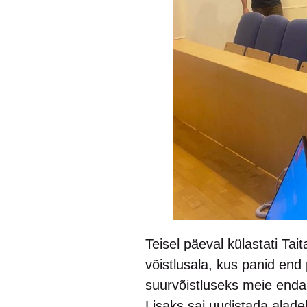
Teisel päeval külastati Tai
võistlusala, kus panid end
suurvõistluseks meie enda
Lisaks sai uudistada aladel