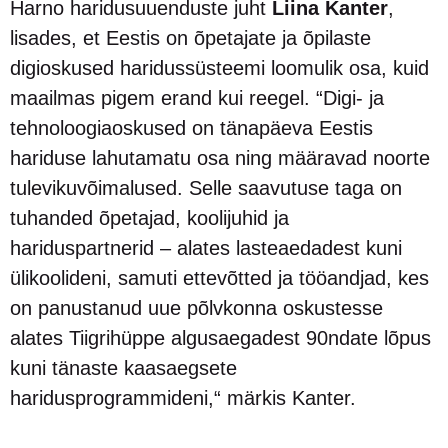
Harno haridusuuenduste juht
Liina Kanter
,
lisades, et Eestis on õpetajate ja õpilaste
digioskused haridussüsteemi loomulik osa, kuid
maailmas pigem erand kui reegel. “Digi- ja
tehnoloogiaoskused on tänapäeva Eestis
hariduse lahutamatu osa ning määravad noorte
tulevikuvõimalused. Selle saavutuse taga on
tuhanded õpetajad, koolijuhid ja
hariduspartnerid – alates lasteaedadest kuni
ülikoolideni, samuti ettevõtted ja tööandjad, kes
on panustanud uue põlvkonna oskustesse
alates Tiigrihüppe algusaegadest 90ndate lõpus
kuni tänaste kaasaegsete
haridusprogrammideni,“ märkis Kanter.