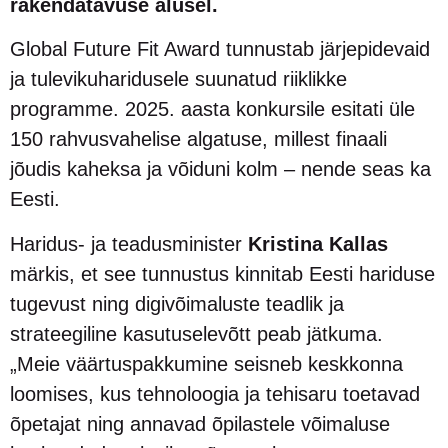
rakendatavuse alusel.
Global Future Fit Award tunnustab järjepidevaid
ja tulevikuharidusele suunatud riiklikke
programme. 2025. aasta konkursile esitati üle
150 rahvusvahelise algatuse, millest finaali
jõudis kaheksa ja võiduni kolm – nende seas ka
Eesti.
Haridus- ja teadusminister
Kristina Kallas
märkis, et see tunnustus kinnitab Eesti hariduse
tugevust ning digivõimaluste teadlik ja
strateegiline kasutuselevõtt peab jätkuma.
„Meie väärtuspakkumine seisneb keskkonna
loomises, kus tehnoloogia ja tehisaru toetavad
õpetajat ning annavad õpilastele võimaluse