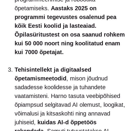
õpetamiseks.
Aastaks 2025 on
programmi tegevustes osalenud pea
kõik Eesti koolid ja lasteaiad.
Õpilasüritustest on osa saanud rohkem
kui 50 000 noort ning koolitatud enam
kui 7000 õpetajat.
Tehisintellekt ja digitaalsed
õpetamismeetodid
, mison jõudnud
sadadesse koolidesse ja tuhandete
vaatamisteni. Harno tasuta veebipõhised
õpiampsud selgitavad AI olemust, loogikat,
võimalusi ja kitsaskohti ning annavad
juhiseid,
kuidas AI-d õppetöös