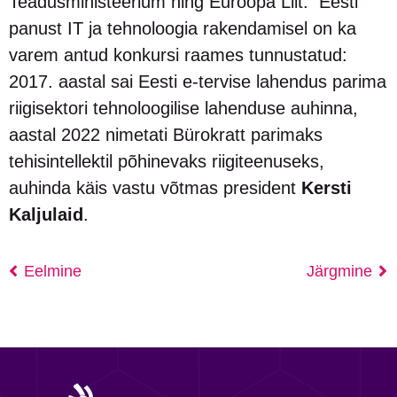
Teadusministeerium ning Euroopa Liit. Eesti
panust IT ja tehnoloogia rakendamisel on ka
varem antud konkursi raames tunnustatud:
2017. aastal sai Eesti e-tervise lahendus parima
riigisektori tehnoloogilise lahenduse auhinna,
aastal 2022 nimetati Bürokratt parimaks
tehisintellektil põhinevaks riigiteenuseks,
auhinda käis vastu võtmas president
Kersti
Kaljulaid
.
Eelmine
Järgmine