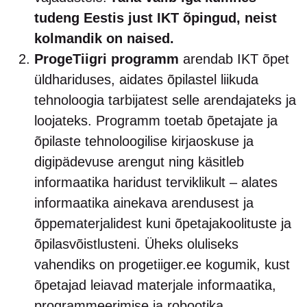
tudeng Eestis just IKT õpingud, neist
kolmandik on naised.
ProgeTiigri programm
arendab IKT õpet
üldhariduses, aidates õpilastel liikuda
tehnoloogia tarbijatest selle arendajateks ja
loojateks. Programm toetab õpetajate ja
õpilaste tehnoloogilise kirjaoskuse ja
digipädevuse arengut ning käsitleb
informaatika haridust terviklikult – alates
informaatika ainekava arendusest ja
õppematerjalidest kuni õpetajakoolituste ja
õpilasvõistlusteni. Üheks oluliseks
vahendiks on progetiiger.ee kogumik, kust
õpetajad leiavad materjale informaatika,
programmeerimise ja robootika