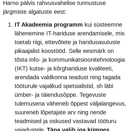
Harno pälvis rahvusvahelise tunnustuse
järgmiste algatuste eest:
IT Akadeemia programm
kui süsteemne
lähenemine IT-hariduse arendamisele, mis
toetab riigi, ettevõtete ja haridusasutuste
pikaajalist koostööd. Selle eesmärk on
tõsta info- ja kommunikatsioonitehnoloogia
(IKT) kutse- ja kõrghariduse kvaliteeti,
arendada valdkonna teadust ning tagada
tööturule vajalikud spetsialistid, sh läbi
ümber- ja täiendusõppe. Tegevuste
tulemusena väheneb õppest väljalangevus,
suureneb lõpetajate arv ning nende
teadmised ja oskused vastavad tööturu
vajadustele.
Täna valib iga kümnes