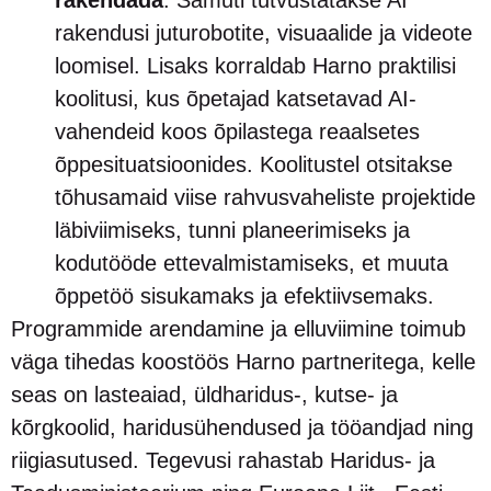
rakendada
. Samuti tutvustatakse AI
rakendusi juturobotite, visuaalide ja videote
loomisel. Lisaks korraldab Harno praktilisi
koolitusi, kus õpetajad katsetavad AI-
vahendeid koos õpilastega reaalsetes
õppesituatsioonides. Koolitustel otsitakse
tõhusamaid viise rahvusvaheliste projektide
läbiviimiseks, tunni planeerimiseks ja
kodutööde ettevalmistamiseks, et muuta
õppetöö sisukamaks ja efektiivsemaks.
Programmide arendamine ja elluviimine toimub
väga tihedas koostöös Harno partneritega, kelle
seas on lasteaiad, üldharidus-, kutse- ja
kõrgkoolid, haridusühendused ja tööandjad ning
riigiasutused. Tegevusi rahastab Haridus- ja