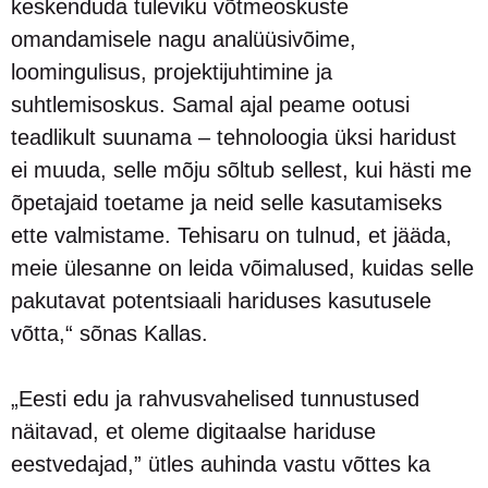
keskenduda tuleviku võtmeoskuste
omandamisele nagu analüüsivõime,
loomingulisus, projektijuhtimine ja
suhtlemisoskus. Samal ajal peame ootusi
teadlikult suunama – tehnoloogia üksi haridust
ei muuda, selle mõju sõltub sellest, kui hästi me
õpetajaid toetame ja neid selle kasutamiseks
ette valmistame. Tehisaru on tulnud, et jääda,
meie ülesanne on leida võimalused, kuidas selle
pakutavat potentsiaali hariduses kasutusele
võtta,“ sõnas Kallas.
„Eesti edu ja rahvusvahelised tunnustused
näitavad, et oleme digitaalse hariduse
eestvedajad,” ütles auhinda vastu võttes ka