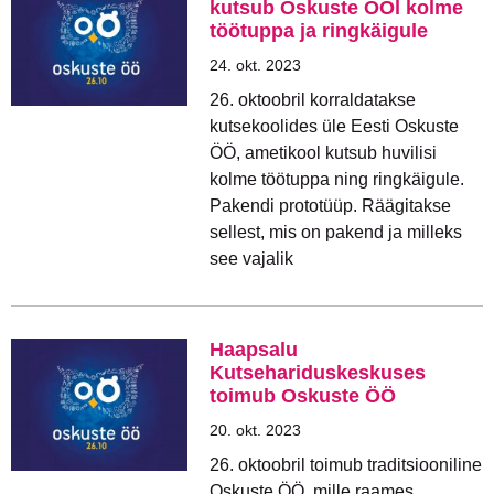
kutsub Oskuste ÖÖl kolme
töötuppa ja ringkäigule
24. okt. 2023
26. oktoobril korraldatakse
kutsekoolides üle Eesti Oskuste
ÖÖ, ametikool kutsub huvilisi
kolme töötuppa ning ringkäigule.
Pakendi prototüüp. Räägitakse
sellest, mis on pakend ja milleks
see vajalik
Haapsalu
Kutsehariduskeskuses
toimub Oskuste ÖÖ
20. okt. 2023
26. oktoobril toimub traditsiooniline
Oskuste ÖÖ, mille raames