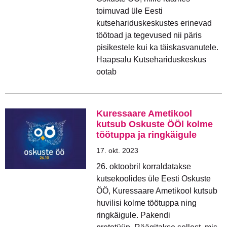
toimuvad üle Eesti
kutsehariduskeskustes erinevad
töötoad ja tegevused nii päris
pisikestele kui ka täiskasvanutele.
Haapsalu Kutsehariduskeskus
ootab
Kuressaare Ametikool
kutsub Oskuste ÖÖl kolme
töötuppa ja ringkäigule
17. okt. 2023
26. oktoobril korraldatakse
kutsekoolides üle Eesti Oskuste
ÖÖ, Kuressaare Ametikool kutsub
huvilisi kolme töötuppa ning
ringkäigule. Pakendi