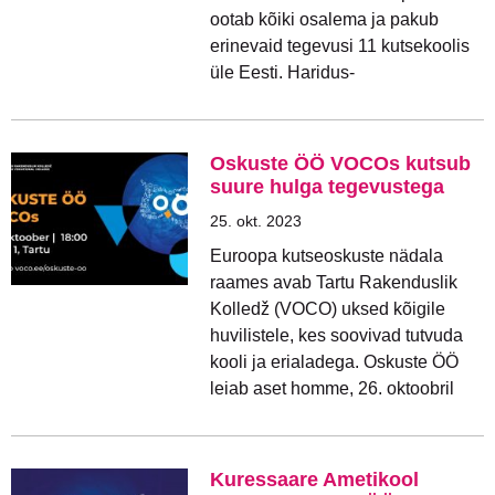
ootab kõiki osalema ja pakub
erinevaid tegevusi 11 kutsekoolis
üle Eesti. Haridus-
Oskuste ÖÖ VOCOs kutsub
suure hulga tegevustega
25. okt. 2023
Euroopa kutseoskuste nädala
raames avab Tartu Rakenduslik
Kolledž (VOCO) uksed kõigile
huvilistele, kes soovivad tutvuda
kooli ja erialadega. Oskuste ÖÖ
leiab aset homme, 26. oktoobril
Kuressaare Ametikool