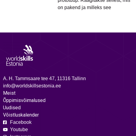
prototüüp. Räägitakse sellest, mis
on pakend ja milleks see
A. H. Tammsaare tee 47, 11316 Tallinn
info@worldskillsestonia.ee
Meist
Õppimisvõimalused
Uudised
Võistluskalender
Facebook
Youtube