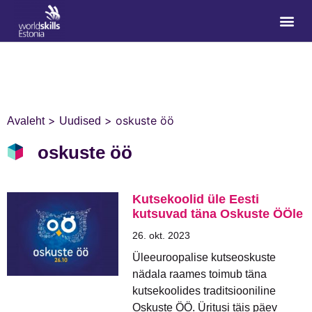
>
>
oskuste öö
Avaleht
Uudised
oskuste öö
Kutsekoolid üle Eesti
kutsuvad täna Oskuste ÖÖle
26. okt. 2023
Üleeuroopalise kutseoskuste
nädala raames toimub täna
kutsekoolides traditsiooniline
Oskuste ÖÖ. Üritusi täis päev