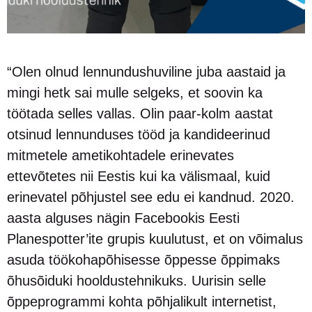
“Olen olnud lennundushuviline juba aastaid ja
mingi hetk sai mulle selgeks, et soovin ka
töötada selles vallas. Olin paar-kolm aastat
otsinud lennunduses tööd ja kandideerinud
mitmetele ametikohtadele erinevates
ettevõtetes nii Eestis kui ka välismaal, kuid
erinevatel põhjustel see edu ei kandnud. 2020.
aasta alguses nägin Facebookis Eesti
Planespotter’ite grupis kuulutust, et on võimalus
asuda töökohapõhisesse õppesse õppimaks
õhusõiduki hooldustehnikuks. Uurisin selle
õppeprogrammi kohta põhjalikult internetist,