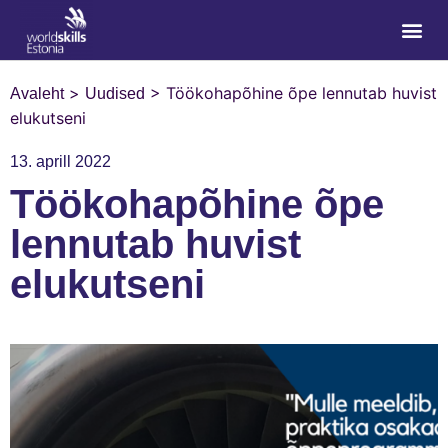
>
>
Töökohapõhine õpe lennutab huvist
Avaleht
Uudised
elukutseni
13. aprill 2022
Töökohapõhine õpe
lennutab huvist
elukutseni