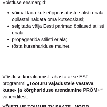
Võistluse eesmärgid:
võimaldada kutseõppeasutuste stilisti eriala
õpilastel näidata oma kutseoskusi;
selgitada välja Eesti parimad õpilased stilisti
erialal;
propageerida stilisti eriala;
tõsta kutsehariduse mainet.
Võistluse korraldamist rahastatakse ESF
programmi
„Tööturu vajadustele vastava
kutse- ja kõrghariduse arendamine PRÕM+“
vahenditest.
VÕISTLUS TOIMUB TV SAATE „NOOR