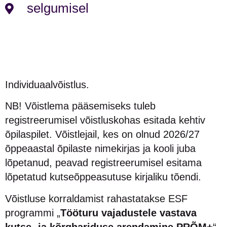
selgumisel
Individuaalvõistlus.
NB! Võistlema pääsemiseks tuleb
registreerumisel võistluskohas esitada kehtiv
õpilaspilet. Võistlejail, kes on olnud 2026/27
õppeaastal õpilaste nimekirjas ja kooli juba
lõpetanud, peavad registreerumisel esitama
lõpetatud kutseõppeasutuse kirjaliku tõendi.
Võistluse korraldamist rahastatakse ESF
programmi „
Tööturu vajadustele vastava
kutse- ja kõrghariduse arendamine PRÕM+
“