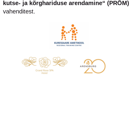
kutse- ja kõrghariduse arendamine“ (PRÕM)
vahenditest.