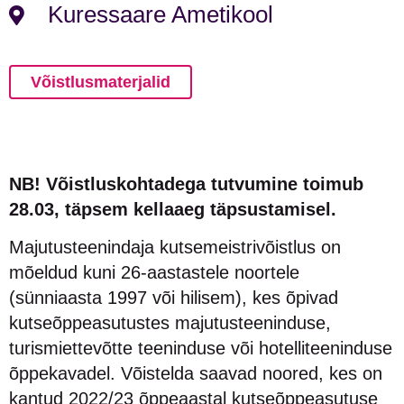
Kuressaare Ametikool
Võistlusmaterjalid
NB!
Võistluskohtadega tutvumine toimub
28.03, täpsem kellaaeg täpsustamisel.
Majutusteenindaja kutsemeistrivõistlus on
mõeldud kuni 26-aastastele noortele
(sünniaasta 1997 või hilisem), kes õpivad
kutseõppeasutustes majutusteeninduse,
turismiettevõtte teeninduse või hotelliteeninduse
õppekavadel. Võistelda saavad noored, kes on
kantud 2022/23 õppeaastal kutseõppeasutuse