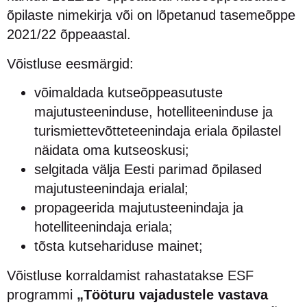
õpilaste nimekirja või on lõpetanud tasemeõppe
2021/22 õppeaastal.
Võistluse eesmärgid:
võimaldada kutseõppeasutuste
majutusteeninduse, hotelliteeninduse ja
turismiettevõtteteenindaja eriala õpilastel
näidata oma kutseoskusi;
selgitada välja Eesti parimad õpilased
majutusteenindaja erialal;
propageerida majutusteenindaja ja
hotelliteenindaja eriala;
tõsta kutsehariduse mainet;
Võistluse korraldamist rahastatakse ESF
programmi
„Tööturu vajadustele vastava