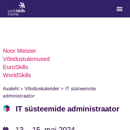
Noor Meister
Võistlustulemused
EuroSkills
WorldSkills
>
>
IT süsteemide
Avaleht
Võistluskalender
administraator
IT süsteemide administraator
13. - 15. mai 2024