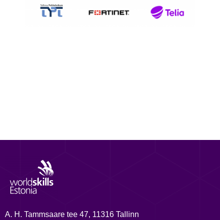
A. H. Tammsaare tee 47, 11316 Tallinn