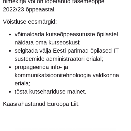
nimekirja või on lõpetanud tasemeõppe
2022/23 õppeaastal.
Võistluse eesmärgid:
võimaldada kutseõppeasutuste õpilastel
näidata oma kutseoskusi;
selgitada välja Eesti parimad õpilased IT
süsteemide administraatori erialal;
propageerida info- ja
kommunikatsioonitehnoloogia valdkonna
eriala;
tõsta kutsehariduse mainet.
Kaasrahastanud Euroopa Liit.