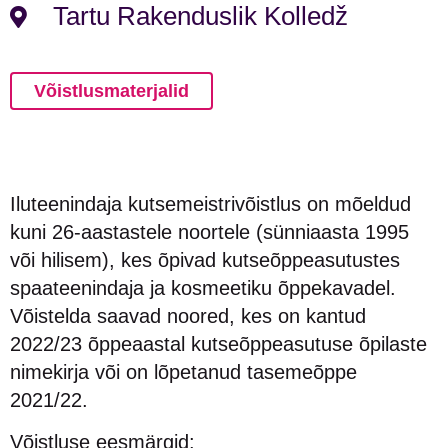
Tartu Rakenduslik Kolledž
Võistlusmaterjalid
Iluteenindaja kutsemeistrivõistlus on mõeldud
kuni 26-aastastele noortele (sünniaasta 1995
või hilisem), kes õpivad kutseõppeasutustes
spaateenindaja ja kosmeetiku õppekavadel.
Võistelda saavad noored, kes on kantud
2022/23 õppeaastal kutseõppeasutuse õpilaste
nimekirja või on lõpetanud tasemeõppe
2021/22.
Võistluse eesmärgid: