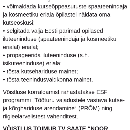
• võimaldada kutseõppeasutuste spaateenindaja
ja kosmeetiku eriala õpilastel näidata oma
kutseoskusi;
• selgitada välja Eesti parimad õpilased
iluteeninduse (spaateenindaja ja kosmeetiku
erialal) erialal;
• propageerida iluteeninduse (s.h.
isikuteeninduse) eriala;
• tõsta kutsehariduse mainet;
• tõsta teenindusvaldkonna mainet.
Võistluse korraldamist rahastatakse ESF
programmi „Tööturu vajadustele vastava kutse-
ja kõrghariduse arendamine“ (PRÕM) ning
riigieelarvelistest vahenditest.
VÕISTLUS TOIMUB TV SAATE “NOOR