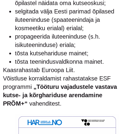
õpilastel näidata oma kutseoskusi;
selgitada välja Eesti parimad õpilased
iluteeninduse (spaateenindaja ja
kosmeetiku erialal) erialal;
propageerida iluteeninduse (s.h.
isikuteeninduse) eriala;
tõsta kutsehariduse mainet;
tõsta teenindusvaldkonna mainet.
Kaasrahastab Euroopa Liit.
Võistluse korraldamist rahastatakse ESF
programmi
„Tööturu vajadustele vastava
kutse- ja kõrghariduse arendamine
PRÕM+“
vahenditest.