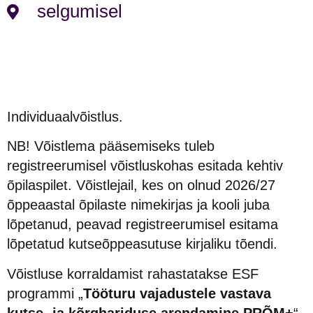
selgumisel
Individuaalvõistlus.
NB! Võistlema pääsemiseks tuleb
registreerumisel võistluskohas esitada kehtiv
õpilaspilet. Võistlejail, kes on olnud 2026/27
õppeaastal õpilaste nimekirjas ja kooli juba
lõpetanud, peavad registreerumisel esitama
lõpetatud kutseõppeasutuse kirjaliku tõendi.
Võistluse korraldamist rahastatakse ESF
programmi „
Tööturu vajadustele vastava
kutse- ja kõrghariduse arendamine PRÕM+
“