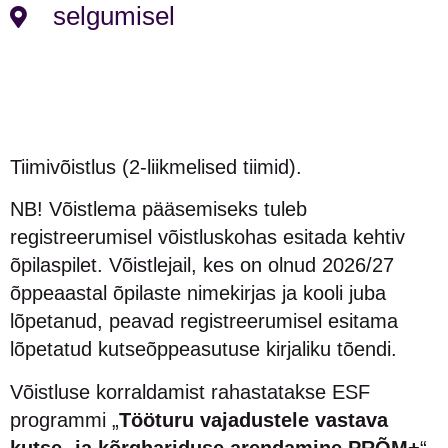
selgumisel
Tiimivõistlus (2-liikmelised tiimid).
NB! Võistlema pääsemiseks tuleb
registreerumisel võistluskohas esitada kehtiv
õpilaspilet. Võistlejail, kes on olnud 2026/27
õppeaastal õpilaste nimekirjas ja kooli juba
lõpetanud, peavad registreerumisel esitama
lõpetatud kutseõppeasutuse kirjaliku tõendi.
Võistluse korraldamist rahastatakse ESF
programmi „
Tööturu vajadustele vastava
kutse- ja kõrghariduse arendamine PRÕM+
“