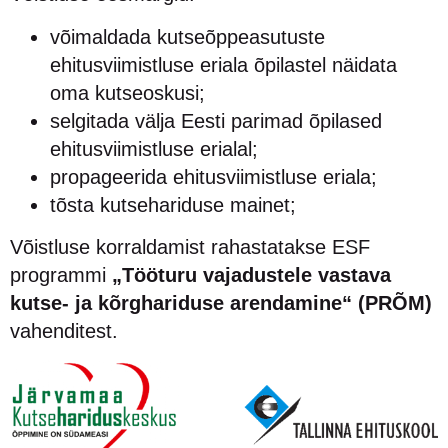
võimaldada kutseõppeasutuste
ehitusviimistluse eriala õpilastel näidata
oma kutseoskusi;
selgitada välja Eesti parimad õpilased
ehitusviimistluse erialal;
propageerida ehitusviimistluse eriala;
tõsta kutsehariduse mainet;
Võistluse korraldamist rahastatakse ESF
programmi
„Tööturu vajadustele vastava
kutse- ja kõrghariduse arendamine“ (PRÕM)
vahenditest.