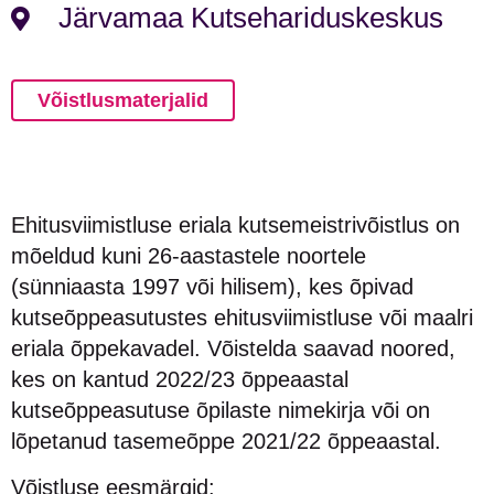
Järvamaa Kutsehariduskeskus
Võistlusmaterjalid
Ehitusviimistluse eriala kutsemeistrivõistlus on
mõeldud kuni 26-aastastele noortele
(sünniaasta 1997 või hilisem), kes õpivad
kutseõppeasutustes ehitusviimistluse või maalri
eriala õppekavadel. Võistelda saavad noored,
kes on kantud 2022/23 õppeaastal
kutseõppeasutuse õpilaste nimekirja või on
lõpetanud tasemeõppe 2021/22 õppeaastal.
Võistluse eesmärgid: