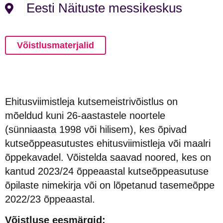
Eesti Näituste messikeskus
Võistlusmaterjalid
Ehitusviimistleja kutsemeistrivõistlus on
mõeldud kuni 26-aastastele noortele
(sünniaasta 1998 või hilisem), kes õpivad
kutseõppeasutustes ehitusviimistleja või maalri
õppekavadel. Võistelda saavad noored, kes on
kantud 2023/24 õppeaastal kutseõppeasutuse
õpilaste nimekirja või on lõpetanud tasemeõppe
2022/23 õppeaastal.
Võistluse eesmärgid: