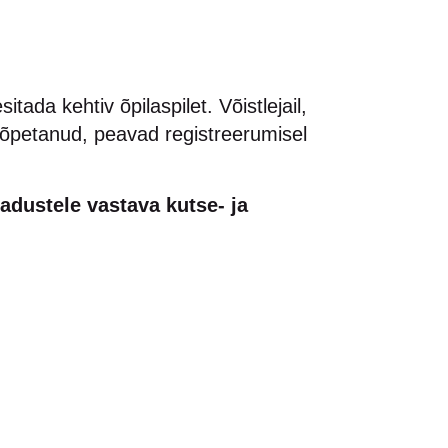
ada kehtiv õpilaspilet. Võistlejail,
 lõpetanud, peavad registreerumisel
adustele vastava kutse- ja