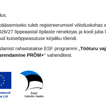
lus.
ääsemiseks tuleb registreerumisel võistluskohas esit
26/27 õppeaastal õpilaste nimekirjas ja kooli juba
ud kutseõppeasutuse kirjaliku tõendi.
aldamist rahastatakse ESF programmi „
Tööturu vaj
 arendamine PRÕM+
“ vahenditest.