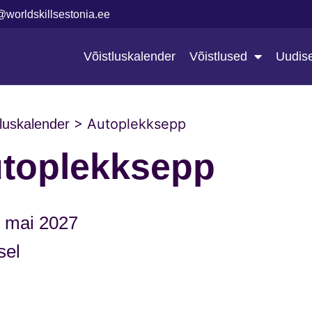
@worldskillsestonia.ee
Võistluskalender
Võistlused
Uudis
>
Autoplekksepp
tluskalender
toplekksepp
. mai 2027
sel