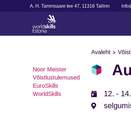
A. H. Tammsaare tee 47, 11316 Tallinn
info
>
Avaleht
Võis
Au
Noor Meister
Võistlustulemused
EuroSkills
12. - 14
WorldSkills
selgumi