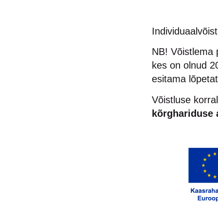
Individuaalvõist
NB! Võistlema p
kes on olnud 20
esitama lõpetat
Võistluse korr
kõrghariduse