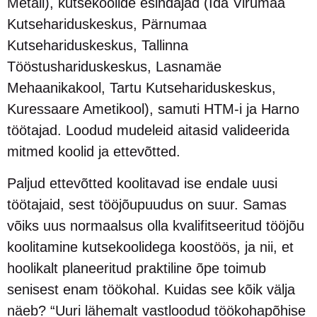
Metall), kutsekoolide esindajad (Ida Virumaa
Kutsehariduskeskus, Pärnumaa
Kutsehariduskeskus, Tallinna
Tööstushariduskeskus, Lasnamäe
Mehaanikakool, Tartu Kutsehariduskeskus,
Kuressaare Ametikool), samuti HTM-i ja Harno
töötajad. Loodud mudeleid aitasid valideerida
mitmed koolid ja ettevõtted.
Paljud ettevõtted koolitavad ise endale uusi
töötajaid, sest tööjõupuudus on suur. Samas
võiks uus normaalsus olla kvalifitseeritud tööjõu
koolitamine kutsekoolidega koostöös, ja nii, et
hoolikalt planeeritud praktiline õpe toimub
senisest enam töökohal. Kuidas see kõik välja
näeb? “Uuri lähemalt vastloodud töökohapõhise