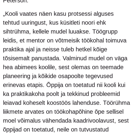
Peterson.
„Kooli vaates näen kasu protsessi alguses
tehtud uuringust, kus küsitleti noori ehk
sihtrühma, kellele mudel luuakse. Töögrupp
leidis, et mentor on võtmeisik töökohal toimuva
praktika ajal ja neisse tuleb hetkel kõige
tõsisemalt panustada. Valminud mudel on väga
hea abimees koolile, sest olemas on teemade
planeering ja kõikide osapoolte tegevused
erinevas etapis. Õppija on toetatud nii kooli kui
ka praktikakoha poolt ja tekkinud probleemid
leiavad koheselt koostöös lahenduse. Töörühma
liikmete arvates on töökohapõhine õpe sellisel
moel võimalus vähendada kaadrivoolavust, sest
õppijad on toetatud, neile on tutvustatud