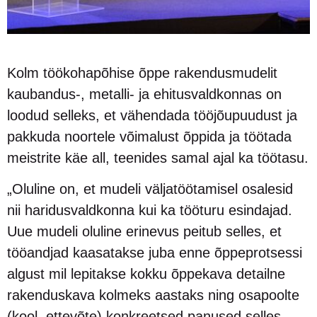
Kolm töökohapõhise õppe rakendusmudelit
kaubandus-, metalli- ja ehitusvaldkonnas on
loodud selleks, et vähendada tööjõupuudust ja
pakkuda noortele võimalust õppida ja töötada
meistrite käe all, teenides samal ajal ka töötasu.
„Oluline on, et mudeli väljatöötamisel osalesid
nii haridusvaldkonna kui ka tööturu esindajad.
Uue mudeli oluline erinevus peitub selles, et
tööandjad kaasatakse juba enne õppeprotsessi
algust mil lepitakse kokku õppekava detailne
rakenduskava kolmeks aastaks ning osapoolte
(kool, ettevõte) konkreetsed panused selles,