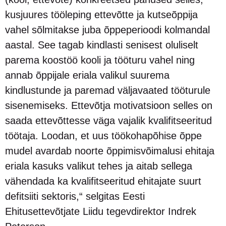
kusjuures tööleping ettevõtte ja kutseõppija
vahel sõlmitakse juba õppeperioodi kolmandal
aastal. See tagab kindlasti senisest oluliselt
parema koostöö kooli ja tööturu vahel ning
annab õppijale eriala valikul suurema
kindlustunde ja paremad väljavaated tööturule
sisenemiseks. Ettevõtja motivatsioon selles on
saada ettevõttesse väga vajalik kvalifitseeritud
töötaja. Loodan, et uus töökohapõhise õppe
mudel avardab noorte õppimisvõimalusi ehitaja
eriala kasuks valikut tehes ja aitab sellega
vähendada ka kvalifitseeritud ehitajate suurt
defitsiiti sektoris,“ selgitas Eesti
Ehitusettevõtjate Liidu tegevdirektor Indrek