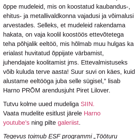
õppe mudeleid, mis on koostatud kaubandus-,
ehitus- ja metallivaldkonna vajadusi ja võimalusi
arvestades. Selleks, et mudeleid rakendama
hakata, on vaja koolil koostöös ettevõtetega
teha põhjalik eeltöö, mis hõlmab muu hulgas ka
erialast huvitatud õppijate värbamist,
juhendajate koolitamist jms. Ettevalmistuseks
võib kuluda terve aasta! Suur suvi on käes, kuid
alustame eeltööga juba selle sügisel,” lisab
Harno PRÕM arendusjuht Piret Lilover.
Tutvu kolme uued mudeliga
SIIN.
Vaata mudelite esitlust järele
Harno
youtube’s
ning pilte
galeriist
.
Tegevus toimub ESF programmi „Tööturu