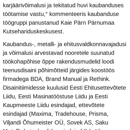
karjäärivõimalusi ja tekitatud huvi kaubanduses
töötamise vastu,“ kommenteeris kaubanduse
töögruppi panustanud Kaie Pärn Pärnumaa
Kutsehariduskeskusest.
Kaubandus-, metalli- ja ehitusvaldkonnavajadusi
ja võimalusi arvestavad nooretele suunatud
töökohapõhise õppe rakendusmudelid loodi
teenusdisaini põhimõtteid järgides koostöös
firmadega BDA, Brand Manual ja Rethink.
Disainitiimidesse kuulusid Eesti Ehitusettevõtete
Liidu, Eesti Masinatööstuse Liidu ja Eesti
Kaupmeeste Liidu esindajad, ettevõtete
esindajad (Maxima, Tradehouse, Prisma,
Viljandi Õhumeister OÜ, Sovek AS, Saku