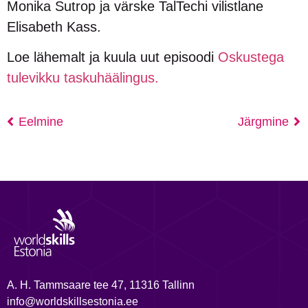
Monika Sutrop ja värske TalTechi vilistlane
Elisabeth Kass.
Loe lähemalt ja kuula uut episoodi
Oskustega
tulevikku taskuhäälingus.
Eelmine
Järgmine
A. H. Tammsaare tee 47, 11316 Tallinn
info@worldskillsestonia.ee