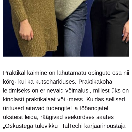
Praktikal käimine on lahutamatu õpingute osa nii
kõrg- kui ka kutsehariduses. Praktikakoha
leidmiseks on erinevaid võimalusi, millest üks on
kindlasti praktikalaat või -mess. Kuidas sellised
üritused aitavad tudengitel ja tööandjatel
üksteist leida, räägivad seekordses saates
„Oskustega tulevikku“ TalTechi karjäärinõustaja