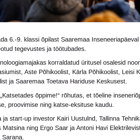
sada 6.-9. klassi õpilast Saaremaa Inseneeriapäeva
eotud tegevustes ja töötubades.
noloogiamajakas korraldatud üritusel osalesid no
umist, Aste Põhikoolist, Kärla Põhikoolist, Leisi K
list ja Saaremaa Toetava Hariduse Keskusest.
Katsetades õppime!“ rõhutas, et tõeline inseneriõ
se, proovimise ning katse-eksituse kaudu.
ja ja start-up investor Kairi Uustulnd, Tallinna Tehn
Matsina ning Ergo Saar ja Antoni Havi Elektrilevis
a Sarana.