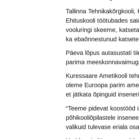
Tallinna Tehnikakõrgkooli, 
Ehituskooli töötubades sa
vooluringi skeeme, katseta
ka ebaõnnestunud katsete e
Päeva lõpus autasustati t
parima meeskonnavaimuga ti
Kuressaare Ametikooli tehn
oleme Euroopa parim ameti
et jätkata õpinguid insene
“Teeme pidevat koostööd ü
põhikooliõpilastele insenee
valikuid tulevase eriala osa