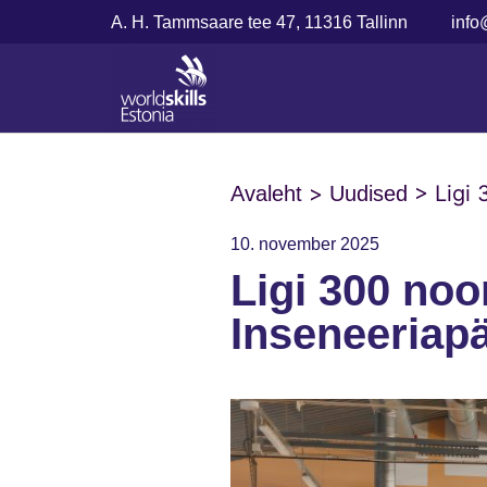
A. H. Tammsaare tee 47, 11316 Tallinn
info
>
>
Ligi
Avaleht
Uudised
10. november 2025
Ligi 300 no
Inseneeriap