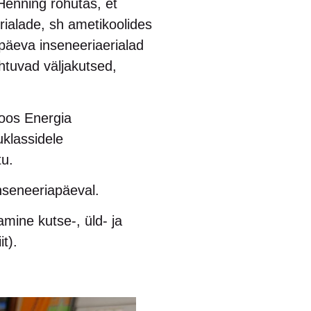
Henning rõhutas, et
erialade, sh ametikoolides
päeva inseneeriaerialad
htuvad väljakutsed,
oos Energia
uklassidele
stu.
Inseneeriapäeval.
ine kutse-, üld- ja
t).