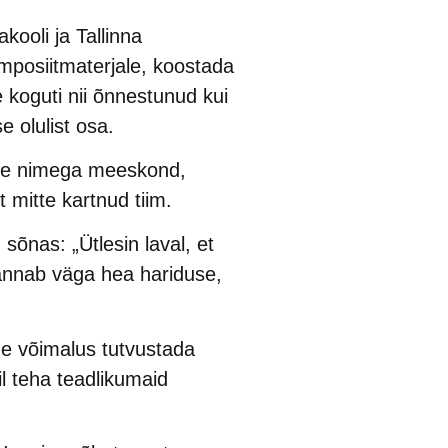
kooli ja Tallinna
mposiitmaterjale, koostada
 koguti nii õnnestunud kui
 olulist osa.
ise nimega meeskond,
 mitte kartnud tiim.
õnas: „Ütlesin laval, et
 annab väga hea hariduse,
ne võimalus tutvustada
il teha teadlikumaid