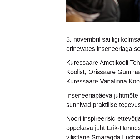
5. novembril sai ligi kolm
erinevates inseneeriaga s
Kuressaare Ametikooli Teh
Koolist, Orissaare Gümnaasi
Kuressaare Vanalinna Koo
Inseneeriapäeva juhtmõte „
sünnivad praktilise tegevu
Noori inspireerisid ettevõt
õppekava juht Erik-Hannes 
vilistlane Smaragda Luchi