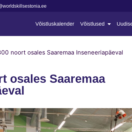
@worldskillsestonia.ee
Võistluskalender
Võistlused
Uudis
 300 noort osales Saaremaa Inseneeriapäeval
ort osales Saaremaa
äeval