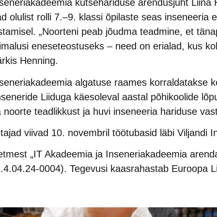
nseneriakadeemia kutsehariduse arendusjuht Liina 
lulist rolli 7.–9. klassi õpilaste seas inseneeria 
ustamisel. „Noorteni peab jõudma teadmine, et täna
malusi eneseteostuseks – need on erialad, kus ko
ärkis Henning.
nseneriakadeemia algatuse raames korraldatakse k
seneride Liiduga käesoleval aastal põhikoolide lõp
a noorte teadlikkust ja huvi inseneeria hariduse va
ajad viivad 10. novembril töötubasid läbi Viljandi 
tmest „IT Akadeemia ja Inseneriakadeemia arendam
.4.04.24-0004). Tegevusi kaasrahastab Euroopa Lii