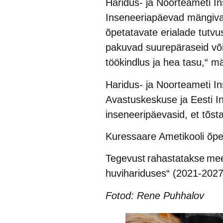
Haridus- ja Noorteameti I
Inseneeriapäevad mängivad o
õpetatavate erialade tutv
pakuvad suurepäraseid või
töökindlus ja hea tasu,“ m
Haridus- ja Noorteameti I
Avastuskeskuse ja Eesti In
inseneeripäevasid, et tõst
Kuressaare Ametikooli õpet
Tegevust rahastatakse mee
huvihariduses“ (2021-2027
Fotod: Rene Puhhalov