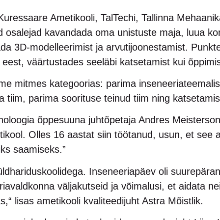
Kuressaare Ametikooli, TalTechi, Tallinna Mehaanika
id osalejad kavandada oma unistuste maja, luua ko
da 3D-modelleerimist ja arvutijoonestamist. Punkte
est, väärtustades seeläbi katsetamist kui õppimise
iime mitmes kategoorias: parima inseneeriateemal
im, parima soorituse teinud tiim ning katsetamist
oloogia õppesuuna juhtõpetaja Andres Meisterson s
kool. Olles 16 aastat siin töötanud, usun, et see
riks saamiseks.”
ldhariduskoolidega. Inseneeriapäev oli suurepära
riavaldkonna väljakutseid ja võimalusi, et aidata ne
s,“ lisas ametikooli kvaliteedijuht Astra Mõistlik.