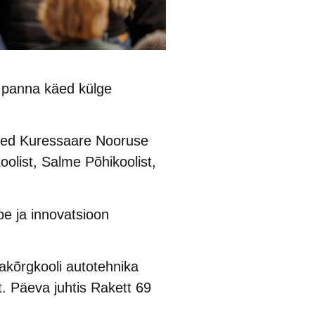
l panna käed külge
ored Kuressaare Nooruse
oolist, Salme Põhikoolist,
pe ja innovatsioon
ikakõrgkooli autotehnika
t. Päeva juhtis Rakett 69