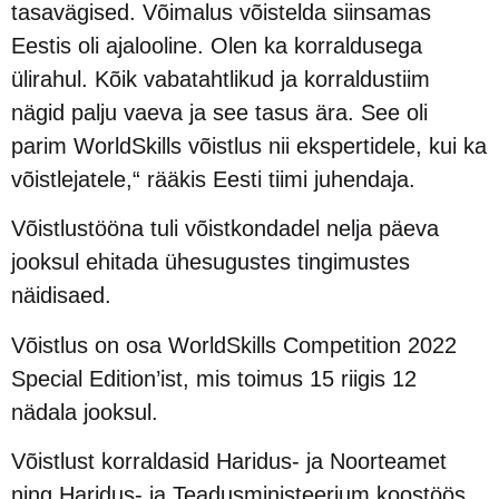
tasavägised. Võimalus võistelda siinsamas
Eestis oli ajalooline. Olen ka korraldusega
ülirahul. Kõik vabatahtlikud ja korraldustiim
nägid palju vaeva ja see tasus ära. See oli
parim WorldSkills võistlus nii ekspertidele, kui ka
võistlejatele,“ rääkis Eesti tiimi juhendaja.
Võistlustööna tuli võistkondadel nelja päeva
jooksul ehitada ühesugustes tingimustes
näidisaed.
Võistlus on osa WorldSkills Competition 2022
Special Edition’ist, mis toimus 15 riigis 12
nädala jooksul.
Võistlust korraldasid Haridus- ja Noorteamet
ning Haridus- ja Teadusministeerium koostöös