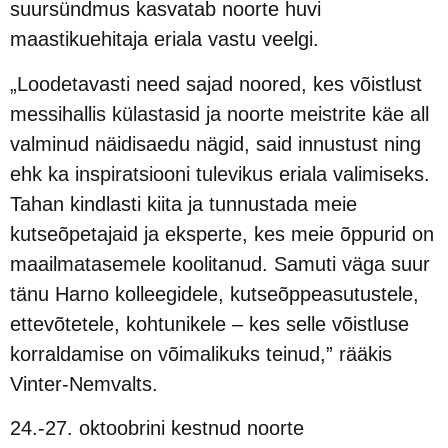
suursündmus kasvatab noorte huvi
maastikuehitaja eriala vastu veelgi.
„Loodetavasti need sajad noored, kes võistlust
messihallis külastasid ja noorte meistrite käe all
valminud näidisaedu nägid, said innustust ning
ehk ka inspiratsiooni tulevikus eriala valimiseks.
Tahan kindlasti kiita ja tunnustada meie
kutseõpetajaid ja eksperte, kes meie õppurid on
maailmatasemele koolitanud. Samuti väga suur
tänu Harno kolleegidele, kutseõppeasutustele,
ettevõtetele, kohtunikele – kes selle võistluse
korraldamise on võimalikuks teinud,” rääkis
Vinter-Nemvalts.
24.-27. oktoobrini kestnud noorte