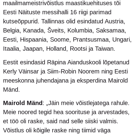
maailmameistrivõistlus maastikuehituses tõi
Eesti Näituste messihalli 16 riigi parimad
kutseõppurid. Tallinnas olid esindatud Austria,
Belgia, Kanada, Šveits, Kolumbia, Saksamaa,
Eesti, Hispaania, Soome, Prantsusmaa, Ungari,
Itaalia, Jaapan, Holland, Rootsi ja Taiwan.
Eestit esindasid Räpina Aianduskooli lõpetanud
Kerly Väinsar ja Siim-Robin Noorem ning Eesti
meeskonna juhendajana ja eksperdina Mairold
Mänd.
Mairold Mänd
: „Jäin meie võistlejatega rahule.
Meie noored tegid hea soorituse ja arvestades,
et töö oli raske, said nad selle siiski valmis.
Võistlus oli kõigile raske ning tiimid väga