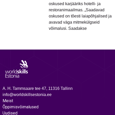
oskused karjääriks hotelli- ja
restoranimaailmas. „Saadavad
oskused on tõesti laiapõhjalised ja
avavad väga mitmekülgseid
võimalusi. Saadakse
A. H. Tammsaare tee 47, 11316 Tallinn
info@worldskillsestonia.ee
Meist
Õppimisvõimalused
Uudised