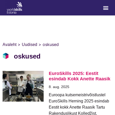
>
>
oskused
Avaleht
Uudised
oskused
EuroSkills 2025: Eestit
esindab Kokk Anette Raasik
8. aug. 2025
Euroopa kutsemeistrivõistlustel
EuroSkills Herning 2025 esindab
Eestit kokk Anette Raasik Tartu
Rakenduslikust Kolledžist.