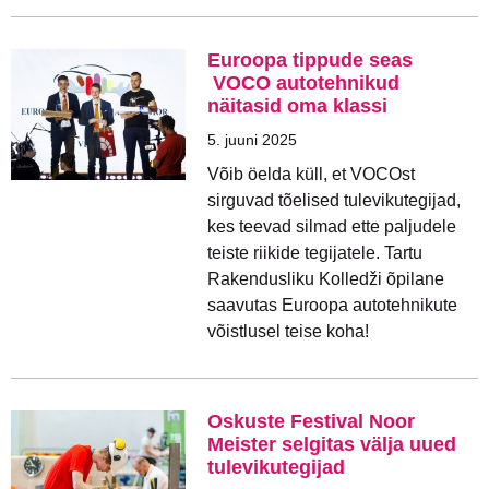
Euroopa tippude seas
VOCO autotehnikud
näitasid oma klassi
5. juuni 2025
Võib öelda küll, et VOCOst
sirguvad tõelised tulevikutegijad,
kes teevad silmad ette paljudele
teiste riikide tegijatele. Tartu
Rakendusliku Kolledži õpilane
saavutas Euroopa autotehnikute
võistlusel teise koha!
Oskuste Festival Noor
Meister selgitas välja uued
tulevikutegijad