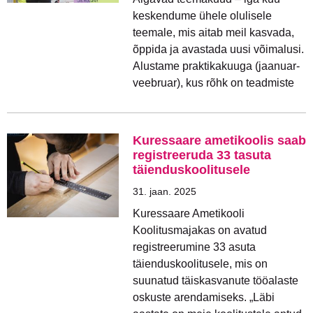
keskendume ühele olulisele
teemale, mis aitab meil kasvada,
õppida ja avastada uusi võimalusi.
Alustame praktikakuuga (jaanuar-
veebruar), kus rõhk on teadmiste
Kuressaare ametikoolis saab
registreeruda 33 tasuta
täienduskoolitusele
31. jaan. 2025
Kuressaare Ametikooli
Koolitusmajakas on avatud
registreerumine 33 asuta
täienduskoolitusele, mis on
suunatud täiskasvanute tööalaste
oskuste arendamiseks. „Läbi