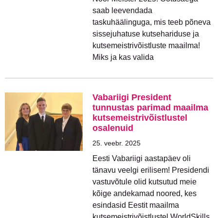
saab leevendada
taskuhäälinguga, mis teeb põneva
sissejuhatuse kutsehariduse ja
kutsemeistrivõistluste maailma!
Miks ja kas valida
Vabariigi President
tunnustas parimad maailma
kutsemeistrivõistlustel
osalenuid
25. veebr. 2025
Eesti Vabariigi aastapäev oli
tänavu veelgi erilisem! Presidendi
vastuvõtule olid kutsutud meie
kõige andekamad noored, kes
esindasid Eestit maailma
kutsemeistrivõistlustel WorldSkills