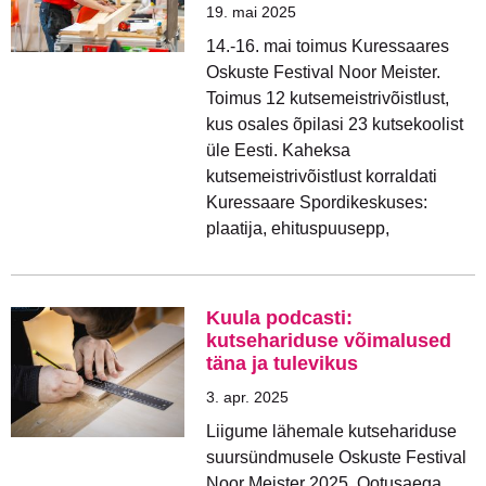
19. mai 2025
14.-16. mai toimus Kuressaares
Oskuste Festival Noor Meister.
Toimus 12 kutsemeistrivõistlust,
kus osales õpilasi 23 kutsekoolist
üle Eesti. Kaheksa
kutsemeistrivõistlust korraldati
Kuressaare Spordikeskuses:
plaatija, ehituspuusepp,
Kuula podcasti:
kutsehariduse võimalused
täna ja tulevikus
3. apr. 2025
Liigume lähemale kutsehariduse
suursündmusele Oskuste Festival
Noor Meister 2025. Ootusaega