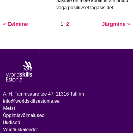
aastate on meie koolitustele antud
väga positiivset tagasisidet.
« Eelmine
2
Järgmine »
1
A. H. Tammsaare tee 47, 11316 Tallinn
info@worldskillsestonia.ee
Meist
Õppimisvõimalused
Uudised
Võistluskalender