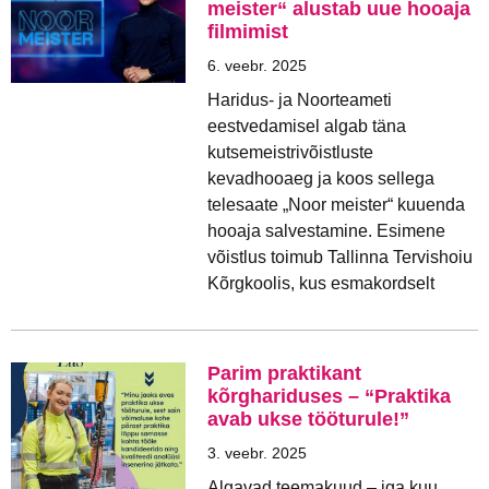
meister“ alustab uue hooaja
filmimist
6. veebr. 2025
Haridus- ja Noorteameti
eestvedamisel algab täna
kutsemeistrivõistluste
kevadhooaeg ja koos sellega
telesaate „Noor meister“ kuuenda
hooaja salvestamine. Esimene
võistlus toimub Tallinna Tervishoiu
Kõrgkoolis, kus esmakordselt
Parim praktikant
kõrghariduses – “Praktika
avab ukse tööturule!”
3. veebr. 2025
Algavad teemakuud – iga kuu