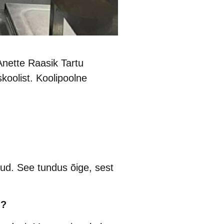
Anette Raasik Tartu
skoolist. Koolipoolne
ud. See tundus õige, sest
d?