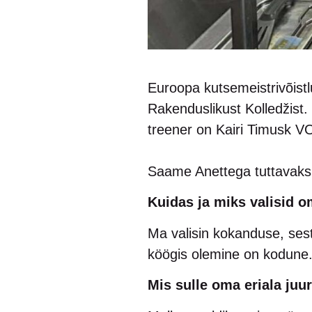
Euroopa kutsemeistrivõistl
Rakenduslikust Kolledžist. 
treener on Kairi Timusk V
Saame Anettega tuttavaks
Kuidas ja miks valisid o
Ma valisin kokanduse, ses
köögis olemine on kodune
Mis sulle oma eriala juur