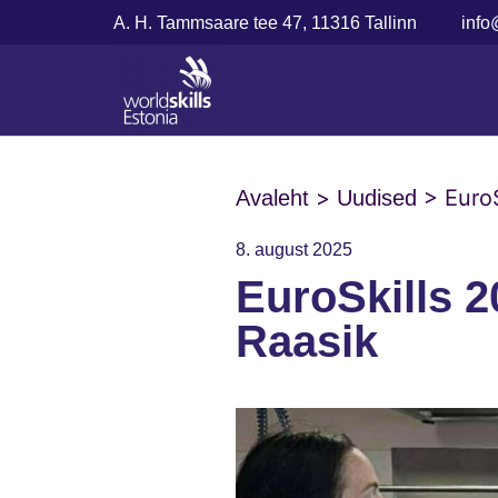
A. H. Tammsaare tee 47, 11316 Tallinn
info
>
>
Euro
Avaleht
Uudised
8. august 2025
EuroSkills 2
Raasik