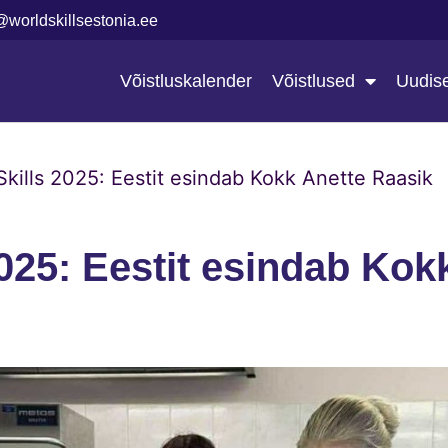
@worldskillsestonia.ee
Võistluskalender
Võistlused
Uudis
Skills 2025: Eestit esindab Kokk Anette Raasik
025: Eestit esindab Kok