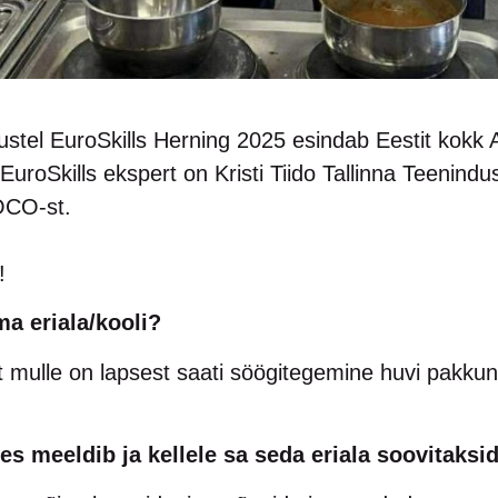
ustel EuroSkills Herning 2025 esindab Eestit kokk 
EuroSkills ekspert on Kristi Tiido Tallinna Teenindu
OCO-st.
!
ma eriala/kooli?
t mulle on lapsest saati söögitegemine huvi pakkun
.
es meeldib ja kellele sa seda eriala soovitaksi