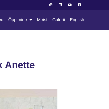
ed
Õppimine
Meist
Galerii
English
k Anette