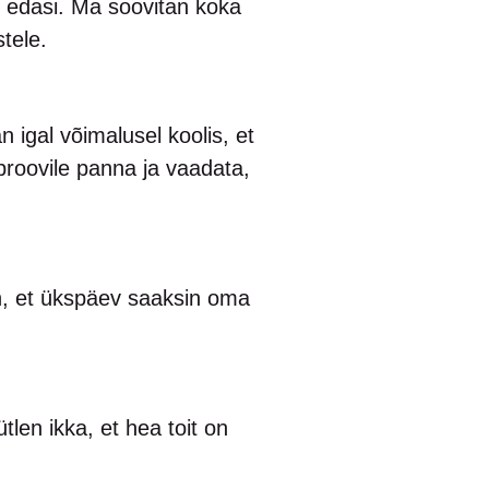
t edasi. Ma soovitan koka
stele.
 igal võimalusel koolis, et
roovile panna ja vaadata,
n, et ükspäev saaksin oma
tlen ikka, et hea toit on