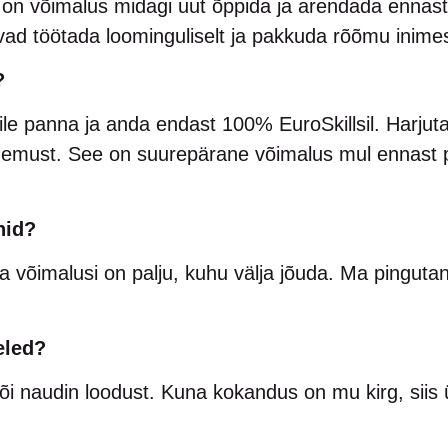
v on võimalus midagi uut õppida ja arendada ennas
avad töötada loominguliselt ja pakkuda rõõmu inime
?
le panna ja anda endast 100% EuroSkillsil. Harjutan
ogemust. See on suurepärane võimalus mul ennast p
nid?
 võimalusi on palju, kuhu välja jõuda. Ma pinguta
eled?
õi naudin loodust. Kuna kokandus on mu kirg, siis ü