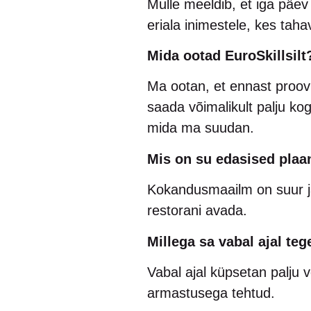
Mulle meeldib, et iga päe
eriala inimestele, kes tah
Mida ootad EuroSkillsilt
Ma ootan, et ennast proovi
saada võimalikult palju k
mida ma suudan.
Mis on su edasised plaa
Kokandusmaailm on suur ja
restorani avada.
Millega sa vabal ajal teg
Vabal ajal küpsetan palju v
armastusega tehtud.