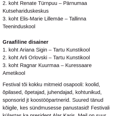
2. koht Renate Türnpuu – Pärnumaa
Kutsehariduskeskus
3. koht Elis-Marie Lillemäe – Tallinna
Teeninduskool
Graafiline disainer
1. koht Ariana Sigin – Tartu Kunstikool
2. koht Arli Orlovski – Tartu Kunstikool
3. koht Ragnar Kuurmaa – Kuressaare
Ametikool
Festival tõi kokku mitmeid osapooli: koolid,
õpilased, õpetajad, juhendajad, kohtunikud,
sponsorid jt koostööpartnerid. Suured tänud
kõigile, kes sündmusesse panustasid! Festivali
külastas ka president Alar Karis. Meil on suur