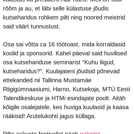
rõõm ja au, et läbi selle külastuse jõudis
kutseharidus rohkem pilti ning noored meistrid
said väärt tunnustust.
Osa sai võtta ca 16 töötoast, mida korraldasid
koolid ja sponsorid. Kahel päeval said huvilised
osa kutsehariduse seminarist “Kuhu liigud,
kutseharidus?”. Kuulajateni jõudsid põnevad
ettekanded nii Tallinna Mustamäe
Riigigümnaasiumi, Harno, Kutsekoja, MTÜ Eesti
Talendikeskuse ja HTMi esindajate poolt. Aitäh
kõigile osalejatele, kes huviga kuulasid ja kaasa
rääkisid! Arutelukohti jagus küllaga.