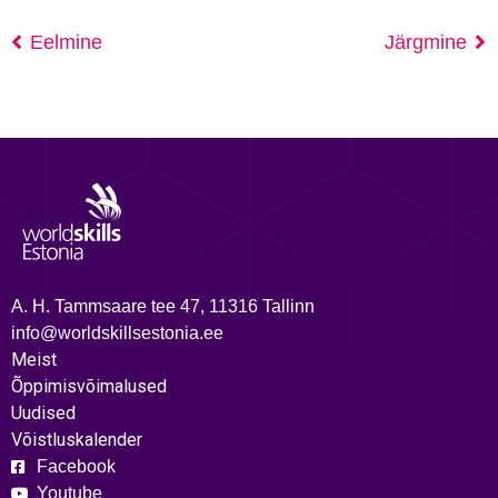
Eelmine
Järgmine
A. H. Tammsaare tee 47, 11316 Tallinn
info@worldskillsestonia.ee
Meist
Õppimisvõimalused
Uudised
Võistluskalender
Facebook
Youtube