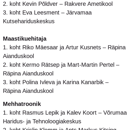
2. koht Kevin Põldver – Rakvere Ametikool
3. koht Eva Leesment – Järvamaa
Kutsehariduskeskus
Maastikuehitaja
1. koht Riko Mäesaar ja Artur Kusnets – Räpina
Aianduskool
2. koht Kermo Rätsep ja Mart-Martin Pertel –
Räpina Aianduskool
3. koht Polina Ivleva ja Karina Kanarbik –
Räpina Aianduskool
Mehhatroonik
1. koht Rasmus Lepik ja Kalev Koort – Võrumaa
Haridus- ja Tehnoloogiakeskus
2. koht Krislin Klemm ja Ants Markus Kitsing –