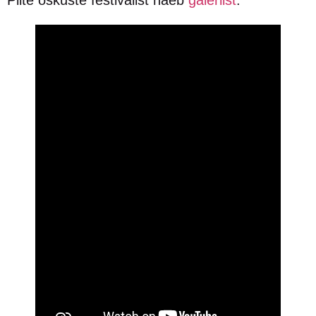
Pilte oskuste festivalist näeb
galeriist
.