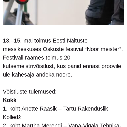
13.–15. mai toimus Eesti Näituste
messikeskuses Oskuste festival “Noor meister”.
Festivali raames toimus 20
kutsemeistrivõistlust, kus panid ennast proovile
üle kahesaja andeka noore.
Võistluste tulemused:
Kokk
1. koht Anette Raasik – Tartu Rakenduslik
Kolledž
2. koht Martha Merendi – Vana-Vigala Tehnika-