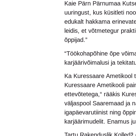
Kaie Pärn Pärnumaa Kutseh
uuringust, kus küsitleti no
edukalt hakkama erinevate
leidis, et võtmetegur prak
õppijad.”
“Töökohapõhine õpe võimald
karjäärivõimalusi ja tekit
Ka Kuressaare Ametikool t
Kuressaare Ametikooli pain
ettevõtetega,“ rääkis Kures
väljaspool Saaremaad ja na
igapäevarutiinist ning õp
karjäärimudelit. Enamus j
Tartu Rakenduslik Kolledž