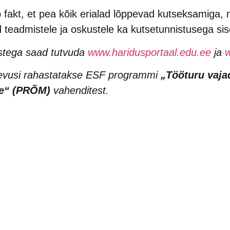
b fakt, et pea kõik erialad lõppevad kutseksamiga
 teadmistele ja oskustele ka kutsetunnistusega si
ustega saad tutvuda
www.haridusportaal.edu.ee
ja
w
gevusi rahastatakse ESF programmi
„Tööturu vaja
ne“ (PRÕM)
vahenditest.