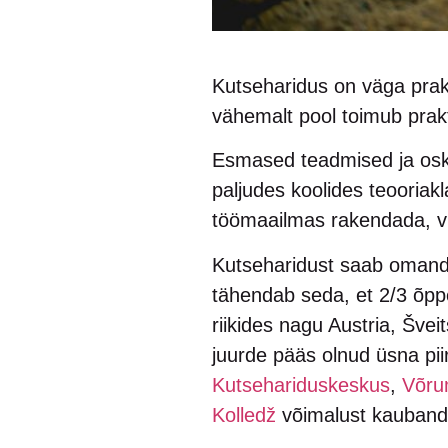
Kutseharidus on väga prakt
vähemalt pool toimub prakti
Esmased teadmised ja osku
paljudes koolides teooriakla
töömaailmas rakendada, vil
Kutseharidust saab oman
tähendab seda, et 2/3 õpp
riikides nagu Austria, Šve
juurde pääs olnud üsna pi
Kutsehariduskeskus
,
Võru
Kolledž
võimalust kaubandu