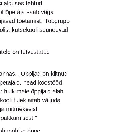
i alguses tehtud
oolilõpetaja saab väga
ajavad toetamist. Töögrupp
oolist kutsekooli suunduvad
tele on tutvustatud
nnas. „Õppijad on kiitnud
õpetajaid, head koostööd
r hulk meie õppijaid elab
oli tulek aitab väljuda
ga mitmekesist
 pakkumisest.“
kohapõhise õppe