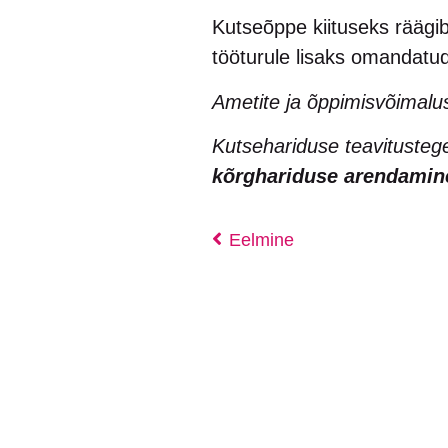
Kutseõppe kiituseks räägi
tööturule lisaks omandatud
Ametite ja õppimisvõimal
Kutsehariduse teavituste
kõrghariduse arendami
Eelmine