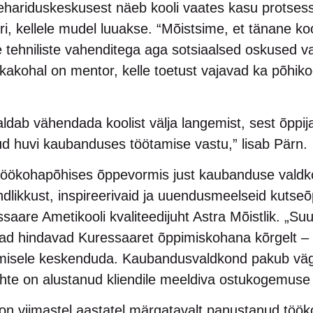
ariduskeskusest näeb kooli vaates kasu protsess
ori, kellele mudel luuakse. “Mõistsime, et tänane k
 tehniliste vahenditega aga sotsiaalsed oskused v
tikakohal on mentor, kelle toetust vajavad ka põhik
ab vähendada koolist välja langemist, sest õppija
atud huvi kaubanduses töötamise vastu,” lisab Pärn.
öökohapõhises õppevormis just kaubanduse valdko
dlikkust, inspireerivaid ja uuendusmeelseid kutse
saare Ametikooli kvaliteedijuht Astra Mõistlik. „Suu
d hindavad Kuressaaret õppimiskohana kõrgelt – ko
pimisele keskenduda. Kaubandusvaldkond pakub vä
uhte on alustanud kliendile meeldiva ostukogemuse
 on viimastel aastatel märgatavalt panustanud töö