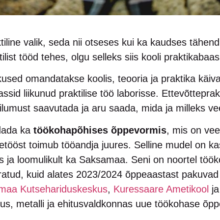
iline valik, seda nii otseses kui ka kaudses tähen
list tööd tehes, olgu selleks siis kooli praktikabaas
sed omandatakse koolis, teooria ja praktika käiva
ssid liikunud praktilise töö laborisse. Ettevõtteprak
umust saavutada ja aru saada, mida ja milleks vee
dada ka
töökohapõhises õppevormis
, mis on vee
etööst toimub tööandja juures. Selline mudel on k
its ja loomulikult ka Saksamaa. Seni on noortel tö
iratud, kuid alates 2023/2024 õppeaastast pakuva
maa Kutsehariduskeskus
,
Kuressaare Ametikool
j
s, metalli ja ehitusvaldkonnas uue töökohase õppe