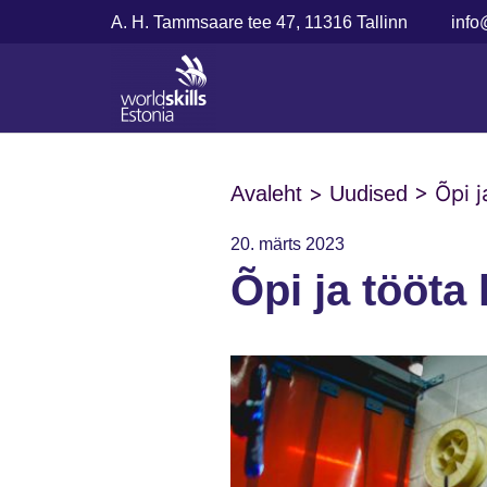
A. H. Tammsaare tee 47, 11316 Tallinn
info
>
>
Õpi j
Avaleht
Uudised
20. märts 2023
Õpi ja tööta