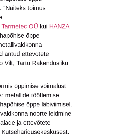
. “Näiteks toimus
e
i
Tarmetec OÜ
kui
HANZA
kohapõhise õppe
etallivaldkonna
d antud ettevõtete
 Vilt, Tartu Rakendusliku
rmis õppimise võimalust
: metallide töötlemise
hapõhise õppe läbiviimisel.
i valdkonna noorte leidmine
alade ja ettevõtete
a Kutseharidusekeskusest.