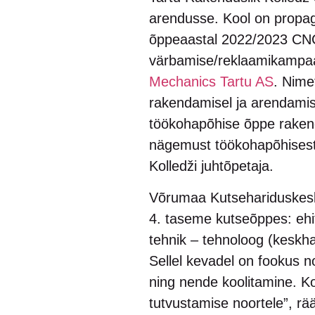
arendusse. Kool on propag
õppeaastal 2022/2023 CNC 
värbamise/reklaamikampaani
Mechanics Tartu AS
. Nime
rakendamisel ja arendamis
töökohapõhise õppe rakend
nägemust töökohapõhisest 
Kolledži juhtõpetaja.
Võrumaa Kutsehariduskesk
4. taseme kutseõppes: ehi
tehnik – tehnoloog (keskha
Sellel kevadel on fookus no
ning nende koolitamine. Ko
tutvustamise noortele”, r