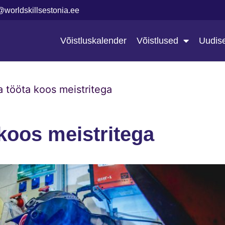
@worldskillsestonia.ee
Võistluskalender
Võistlused
Uudis
a tööta koos meistritega
 koos meistritega