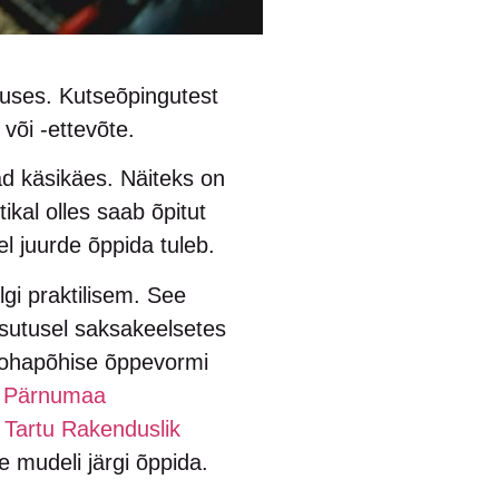
duses. Kutseõpingutest
 või -ettevõte.
d käsikäes. Näiteks on
tikal olles saab õpitut
l juurde õppida tuleb.
lgi praktilisem. See
asutusel saksakeelsetes
ökohapõhise õppevormi
d
Pärnumaa
a
Tartu Rakenduslik
 mudeli järgi õppida.