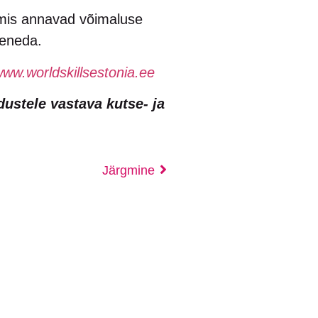
, mis annavad võimaluse
seneda.
ww.worldskillsestonia.ee
dustele vastava kutse- ja
Järgmine