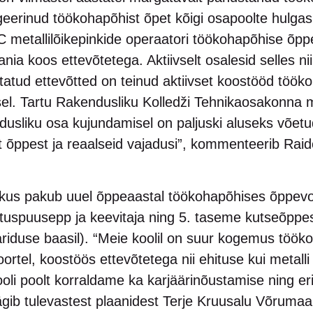
eerinud töökohapõhist õpet kõigi osapoolte hulgas
metallilõikepinkide operaatori töökohapõhise õpp
a koos ettevõtetega. Aktiivselt osalesid selles ni
tatud ettevõtted on teinud aktiivset koostööd töö
el. Tartu Rakendusliku Kolledži Tehnikaosakonna m
usliku osa kujundamisel on paljuski aluseks võetu
õppest ja reaalseid vajadusi”, kommenteerib Raido
us pakub uuel õppeaastal töökohapõhises õppevo
tuspuusepp ja keevitaja ning 5. taseme kutseõppes
riduse baasil). “Meie koolil on suur kogemus tööko
ortel, koostöös ettevõtetega nii ehituse kui metall
oli poolt korraldame ka karjäärinõustamise ning eri
äägib tulevastest plaanidest Terje Kruusalu Võruma