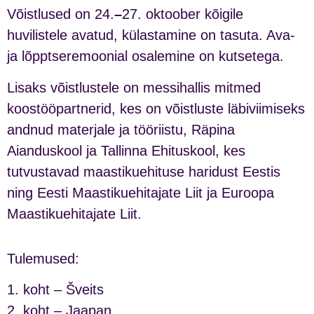
Võistlused on 24.
–
27. oktoober kõigile
huvilistele avatud, külastamine on tasuta.
Ava-
ja lõpptseremoonial osalemine on kutsetega.
Lisaks võistlustele on messihallis mitmed
koostööpartnerid, kes on võistluste läbiviimiseks
andnud materjale ja tööriistu, Räpina
Aianduskool ja Tallinna Ehituskool, kes
tutvustavad maastikuehituse haridust Eestis
ning Eesti Maastikuehitajate Liit ja Euroopa
Maastikuehitajate Liit.
Tulemused:
1. koht – Šveits
2. koht – Jaapan