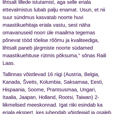
lihtsalt lillede istutamist, aga selle eriala
ettevalmistus lubab palju enamat. Usun, et nii
suur sündmus kasvatab noorte huvi
maastikuehitaja eriala vastu, sest näha
omavanuseid noori üle maailma tegemas
põnevat tööd tõelise rõõmu ja kvaliteediga,
lihtsalt paneb järgmiste noorte südamed
maastikuehituse rütmis põksuma,“ sõnas Raili
Laas.
Tallinnas võistlevad 16 riigi (Austria, Belgia,
Kanada, Šveits, Kolumbia, Saksamaa, Eesti,
Hispaania, Soome, Prantsusmaa, Ungari,
Itaalia, Jaapan, Holland, Rootsi, Taiwan) 2-
liikmelised meeskonnad. Igat riiki esindab ka
eriala ekspert, kes juhendab võistlejaid ja osaleb