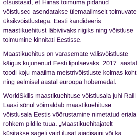
otsustasid, et Hiinas toimuma pidanud
võistlused asendatakse ülemaailmselt toimuvate
üksikvõistlustega. Eesti kandideeris
maastikuehitust läbiviivaks riigiks ning võistluse
toimumine kinnitati Eestisse.
Maastikuehitus on varasemate välisvõistluste
käigus kujunenud Eesti lipulaevaks. 2017. aastal
toodi koju maailma meistrivõistluste kolmas koht
ning eelmisel aastal euroopa hõbemedal.
WorldSkills maastikuehituse võistlusala juhi Raili
Laasi sõnul võimaldab maastikuehituse
võistlusala Eestis võõrustamine nimetatud eriala
rohkem pildile tuua. „Maastikuehitajatelt
küsitakse sageli vaid ilusat aiadisaini või ka