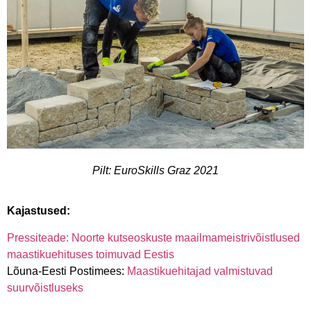
Pilt: EuroSkills Graz 2021
Kajastused:
Pressiteade: Noorte kutseoskuste maailmameistrivõistlused
maastikuehituses toimuvad Eestis
Lõuna-Eesti Postimees:
Maastikuehitajad valmistuvad
suurvõistluseks