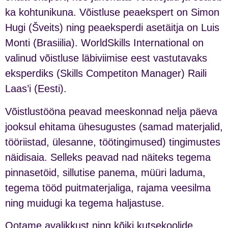
ka kohtunikuna. Võistluse peaekspert on Simon
Hugi (Šveits) ning peaeksperdi asetäitja on Luis
Monti (Brasiilia). WorldSkills International on
valinud võistluse läbiviimise eest vastutavaks
eksperdiks (Skills Competiton Manager) Raili
Laas’i (Eesti).
Võistlustööna peavad meeskonnad nelja päeva
jooksul ehitama ühesugustes (samad materjalid,
tööriistad, ülesanne, töötingimused) tingimustes
näidisaia. Selleks peavad nad näiteks tegema
pinnasetöid, sillutise panema, müüri laduma,
tegema tööd puitmaterjaliga, rajama veesilma
ning muidugi ka tegema haljastuse.
Ootame avalikkust ning kõiki kutsekoolide