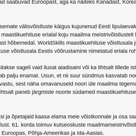
ad saabuvad Euroopast, aga ka näiteks Kanadast, Koreast
emate välisvõistluste käigus kujunenud Eesti lipulaevak
 maastikuehituse erialal koju maailma meistrivõistlustelt
ast hõbemedal. WorldSkills maastikuehituse võistlusala 
se võistlusala Eestis võõrustamine nimetatud eriala roh
takse sageli vaid ilusat aiadisaini või ka lihtsalt lillede i
bab palju enamat. Usun, et nii suur sündmus kasvatab no
 vastu, sest näha omavanuseid noori üle maailma tegema
 lihtsalt paneb järgmiste noorte südamed maastikuehitus
asi ja õpetajaid kaasa elama meie võistkonnale ja osa s
lust. 61. korda toimuv kutseoskuste maailmameistrivõis
 Euroopas, Põhja-Ameerikas ja Ida-Aasias.