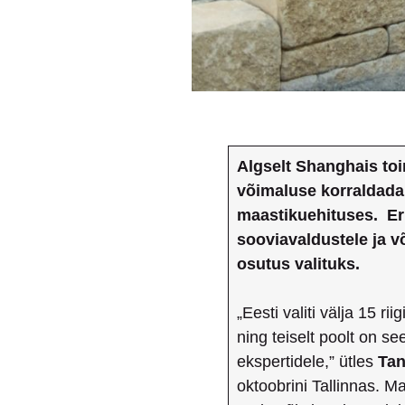
Algselt Shanghais to
võimaluse korraldada
maastikuehituses. Eri
sooviavaldustele ja v
osutus valituks.
„Eesti valiti välja 15 ri
ning teiselt poolt on s
ekspertidele,” ütles
Tan
oktoobrini Tallinnas. M