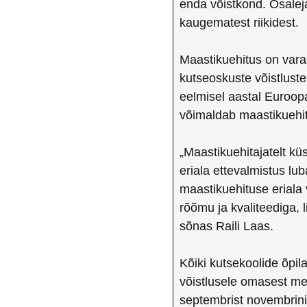
enda võistkond. Osalej
kaugematest riikidest.
Maastikuehitus on varas
kutseoskuste võistluste
eelmisel aastal Euroop
võimaldab maastikuehitu
„Maastikuehitajatelt küsi
eriala ettevalmistus lu
maastikuehituse eriala
rõõmu ja kvaliteediga,
sõnas Raili Laas.
Kõiki kutsekoolide õpil
võistlusele omasest me
septembrist novembrini