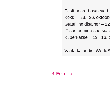
Eesti noored osalevad j
Kokk – 23.–26. oktoobe
Graafiline disainer – 1
IT süsteemide spetsiali
Küberkaitse – 13.–16. 
Vaata ka uudist WorldSk
Eelmine