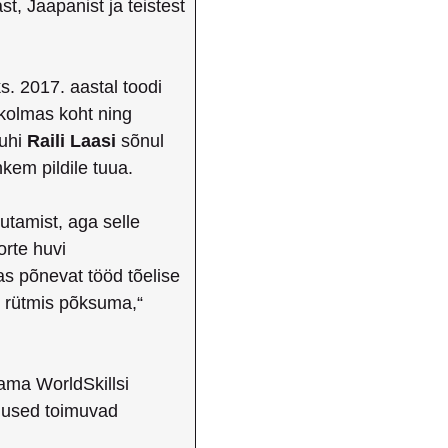
, Jaapanist ja teistest
s. 2017. aastal toodi
 kolmas koht ning
juhi
Raili Laasi
sõnul
kem pildile tuua.
stutamist, aga selle
orte huvi
s põnevat tööd tõelise
e rütmis põksuma,“
aama WorldSkillsi
tlused toimuvad