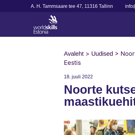
A. H. Tammsaare tee 47, 11316 Tallinn
info
>
>
Noor
Avaleht
Uudised
Eestis
18. juuli 2022
Noorte kuts
maastikuehi