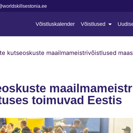
@worldskillsestonia.ee
Võistluskalender
Võistlused
Uudis
te kutseoskuste maailmameistrivõistlused maas
eoskuste maailmameistr
tuses toimuvad Eestis