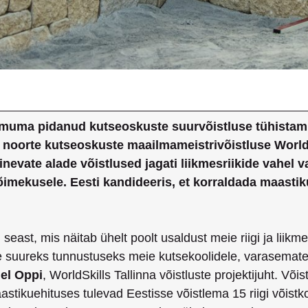
imuma pidanud kutseoskuste suurvõistluse tühistamis
 noorte kutseoskuste maailmameistrivõistluse World
nevate alade võistlused jagati liikmesriikide vahel v
õimekusele. Eesti kandideeris, et korraldada maastiku
igi seast, mis näitab ühelt poolt usaldust meie riigi ja lii
ee suureks tunnustuseks meie kutsekoolidele, varasematele
el Oppi
, WorldSkills Tallinna võistluste projektijuht. Või
aastikuehituses tulevad Eestisse võistlema 15 riigi võist