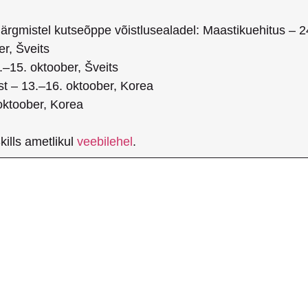
ärgmistel kutseõppe võistlusealadel: Maastikuehitus – 2
r, Šveits
2.–15. oktoober, Šveits
st – 13.–16. oktoober, Korea
oktoober, Korea
ills ametlikul
veebilehel
.