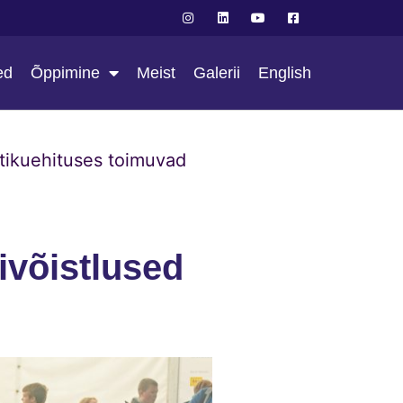
ed
Õppimine
Meist
Galerii
English
tikuehituses toimuvad
ivõistlused