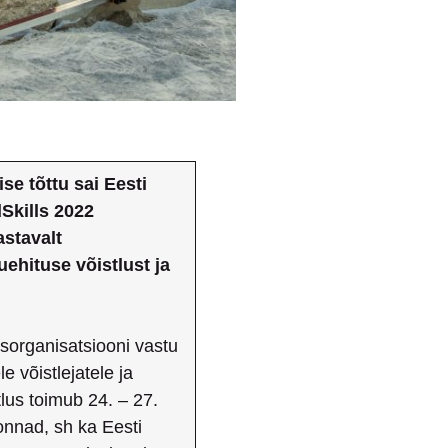
e tõttu sai Eesti
Skills 2022
astavalt
ehituse võistlust ja
kmesorganisatsiooni vastu
 võistlejatele ja
stlus toimub 24. – 27.
konnad, sh ka Eesti