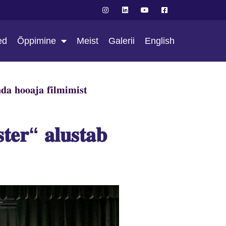
ed
Õppimine
Meist
Galerii
English
𝐝𝐚 𝐡𝐨𝐨𝐚𝐣𝐚 𝐟𝐢𝐥𝐦𝐢𝐦𝐢𝐬𝐭
𝐭𝐞𝐫“ 𝐚𝐥𝐮𝐬𝐭𝐚𝐛