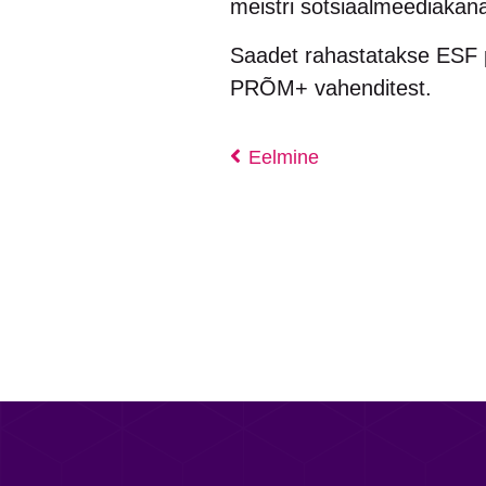
meistri sotsiaalmeediakana
Saadet rahastatakse ESF p
PRÕM+ vahenditest.
Eelmine