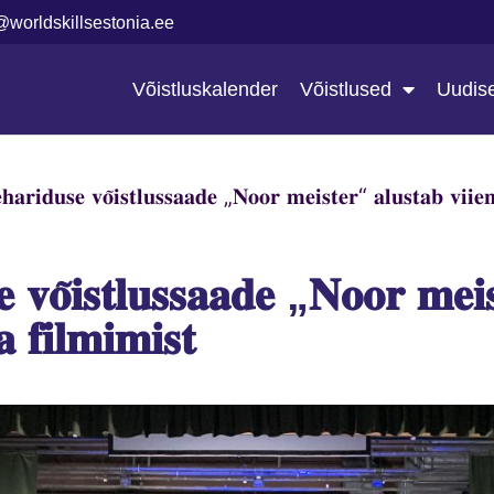
@worldskillsestonia.ee
Võistluskalender
Võistlused
Uudis
𝐡𝐚𝐫𝐢𝐝𝐮𝐬𝐞 𝐯𝐨̃𝐢𝐬𝐭𝐥𝐮𝐬𝐬𝐚𝐚𝐝𝐞 „𝐍𝐨𝐨𝐫 𝐦𝐞𝐢𝐬𝐭𝐞𝐫“ 𝐚𝐥𝐮𝐬𝐭𝐚𝐛 𝐯𝐢𝐢𝐞
 𝐯𝐨̃𝐢𝐬𝐭𝐥𝐮𝐬𝐬𝐚𝐚𝐝𝐞 „𝐍𝐨𝐨𝐫 𝐦𝐞𝐢
 𝐟𝐢𝐥𝐦𝐢𝐦𝐢𝐬𝐭