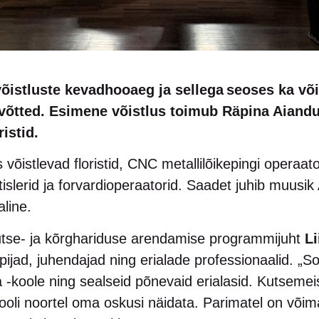
õistluste kevadhooaeg ja sellega seoses ka võ
 võtted. Esimene võistlus toimub Räpina Aiand
istid.
võistlevad floristid, CNC metallilõikepingi operaato
itislerid ja forvardioperaatorid. Saadet juhib muusik
laline.
utse- ja kõrghariduse arendamise programmijuht
Li
pijad, juhendajad ning erialade professionaalid. „
a -koole ning sealseid põnevaid erialasid. Kutsemeis
oli noortel oma oskusi näidata. Parimatel on võim