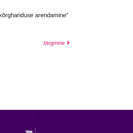
 kõrghariduse arendamine”
Järgmine