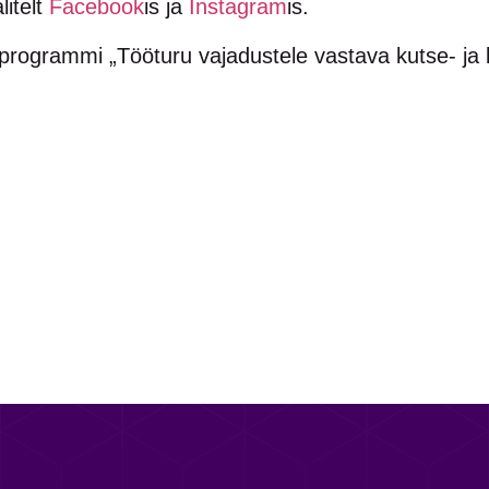
litelt
Facebook
is ja
Instagram
is.
rogrammi „Tööturu vajadustele vastava kutse- ja