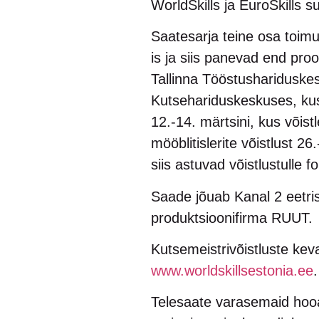
WorldSkills ja EuroSkills s
Saatesarja teine osa toim
is ja siis panevad end proo
Tallinna Tööstushariduskes
Kutsehariduskeskuses, kus 
12.-14. märtsini, kus võis
mööblitislerite võistlust 26
siis astuvad võistlustulle 
Saade jõuab Kanal 2 eetris
produktsioonifirma RUUT.
Kutsemeistrivõistluste kev
www.worldskillsestonia.ee
Telesaate varasemaid hoo