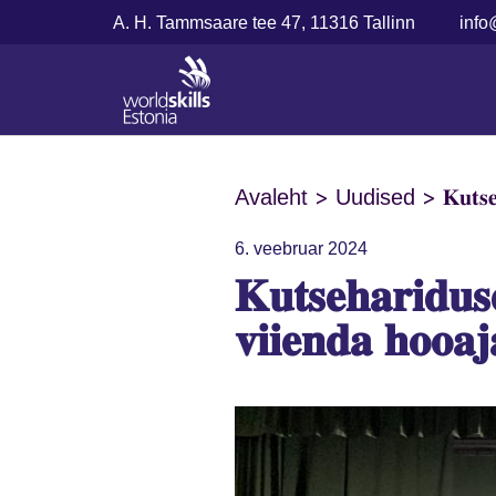
A. H. Tammsaare tee 47, 11316 Tallinn
info
>
>
𝐊𝐮𝐭𝐬𝐞
Avaleht
Uudised
6. veebruar 2024
𝐊𝐮𝐭𝐬𝐞𝐡𝐚𝐫𝐢𝐝𝐮𝐬
𝐯𝐢𝐢𝐞𝐧𝐝𝐚 𝐡𝐨𝐨𝐚𝐣