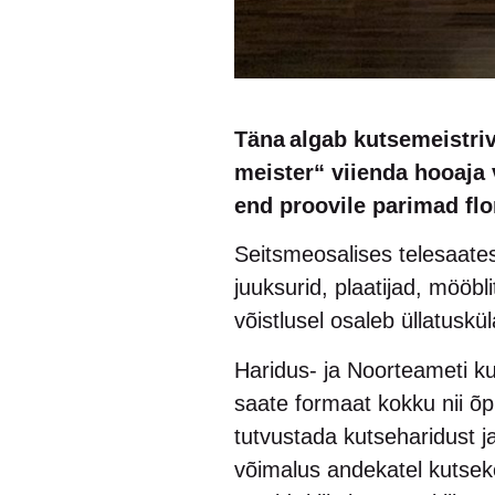
Täna algab kutsemeistriv
meister“ viienda hooaja
end proovile parimad flor
Seitsmeosalises telesaates 
juuksurid, plaatijad, mööbl
võistlusel osaleb üllatuskü
Haridus- ja Noorteameti k
saate formaat kokku nii õp
tutvustada kutseharidust j
võimalus andekatel kutseko