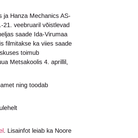
žis ja Hanza Mechanics AS-
.-21. veebruaril võistlevad
 neljas saade Ida-Virumaa
s filmitakse ka viies saade
keskuses toimub
ua Metsakoolis 4. aprillil,
teamet ning toodab
ulehelt
el
. Lisainfot leiab ka Noore