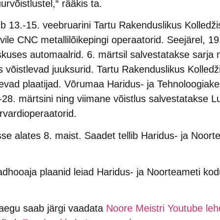
uurvõistlustel,“ rääkis ta.
ub 13.-15. veebruarini Tartu Rakenduslikus Kolled
vile CNC metallilõikepingi operaatorid. Seejärel, 19
kuses automaalrid. 6. märtsil salvestatakse sarja
võistlevad juuksurid. Tartu Rakenduslikus Kolledži
tlevad plaatijad. Võrumaa Haridus- ja Tehnoloogia
.-28. märtsini ning viimane võistlus salvestatakse Lu
forvardioperaatorid.
se alates 8. maist. Saadet tellib Haridus- ja Noor
adhooaja plaanid leiad Haridus- ja Noorteameti kod
.
aegu saab järgi vaadata
Noore Meistri Youtube leh