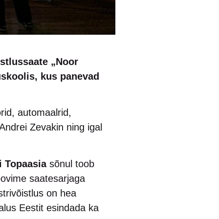
istlussaate „Noor
uskoolis, kus panevad
rid, automaalrid,
 Andrei Zevakin ning igal
i Topaasia
sõnul toob
Soovime saatesarjaga
trivõistlus on hea
alus Eestit esindada ka