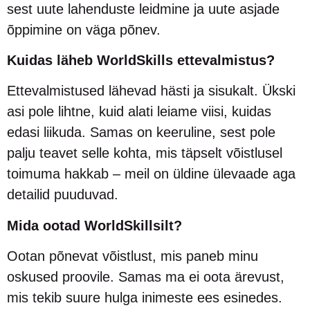
sest uute lahenduste leidmine ja uute asjade
õppimine on väga põnev.
Kuidas läheb WorldSkills ettevalmistus?
Ettevalmistused lähevad hästi ja sisukalt. Ükski
asi pole lihtne, kuid alati leiame viisi, kuidas
edasi liikuda. Samas on keeruline, sest pole
palju teavet selle kohta, mis täpselt võistlusel
toimuma hakkab – meil on üldine ülevaade aga
detailid puuduvad.
Mida ootad WorldSkillsilt?
Ootan põnevat võistlust, mis paneb minu
oskused proovile. Samas ma ei oota ärevust,
mis tekib suure hulga inimeste ees esinedes.