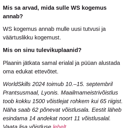
Mis sa arvad, mida sulle WS kogemus
annab?
WS kogemus annab mulle uusi tutvusi ja
väärtuslikku kogemust.
Mis on sinu tulevikuplaanid?
Plaanin jätkata samal erialal ja püüan alustada
oma edukat ettevõtet.
WorldSkills 2024 toimub 10.–15. septembril
Prantsusmaal, Lyonis. Maailmameistrivõistlus
toob kokku 1500 võistlejat rohkem kui 65 riigist.
Näha saab 62 põnevat võistlusala. Eestit läheb
esindama 14 andekat noort 11 võistlusalal.
Vaata lisa võistluse
lehelt
.