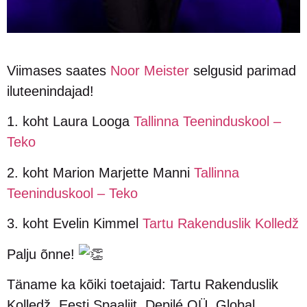
Viimases saates
Noor Meister
selgusid parimad
iluteenindajad!
1. koht Laura Looga
Tallinna Teeninduskool –
Teko
2. koht Marion Marjette Manni
Tallinna
Teeninduskool – Teko
3. koht Evelin Kimmel
Tartu Rakenduslik Kolledž
Palju õnne!
Täname ka kõiki toetajaid: Tartu Rakenduslik
Kolledž, Eesti Spaaliit, Depilé OÜ, Global