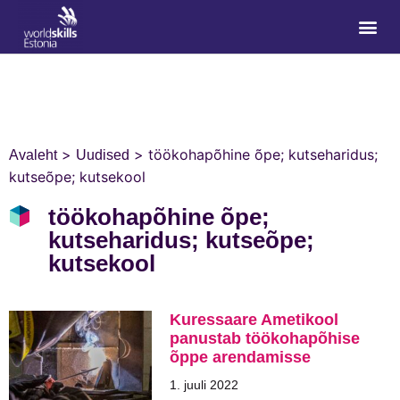
>
>
töökohapõhine õpe; kutseharidus;
Avaleht
Uudised
kutseõpe; kutsekool
töökohapõhine õpe;
kutseharidus; kutseõpe;
kutsekool
Kuressaare Ametikool
panustab töökohapõhise
õppe arendamisse
1. juuli 2022