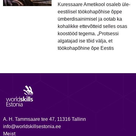
Kuressaare Ametikool osaleb üle-
eestilisel töökohapõhise õppe
ümberdisainimisel ja ootab ka
kohalikke ettevõtteid selles osas
koostööd tegema. „Protsessi
algatajad ise tõid välja, et
töökohapõhine õpe Eestis
A. H. Tammsaare tee 47, 11316 Tallinn
info@worldskillsestonia.ee
Meist