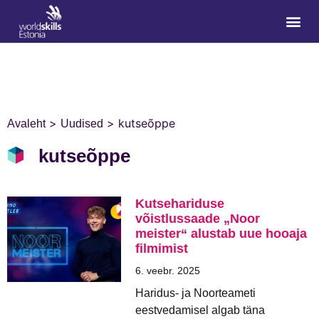
>
>
kutseõppe
Avaleht
Uudised
kutseõppe
Kutsehariduse
võistlussaade „Noor
meister“ alustab uue hooaja
filmimist
6. veebr. 2025
Haridus- ja Noorteameti
eestvedamisel algab täna