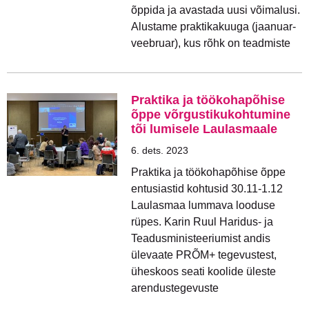
õppida ja avastada uusi võimalusi.
Alustame praktikakuuga (jaanuar-
veebruar), kus rõhk on teadmiste
Praktika ja töökohapõhise
õppe võrgustikukohtumine
tõi lumisele Laulasmaale
6. dets. 2023
Praktika ja töökohapõhise õppe
entusiastid kohtusid 30.11-1.12
Laulasmaa lummava looduse
rüpes. Karin Ruul Haridus- ja
Teadusministeeriumist andis
ülevaate PRÕM+ tegevustest,
üheskoos seati koolide üleste
arendustegevuste