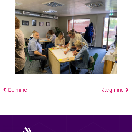
Eelmine
Järgmine