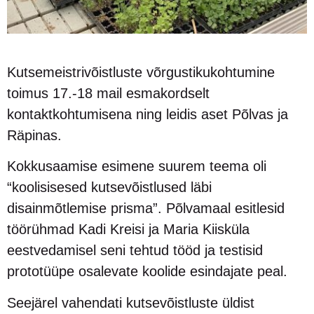
Kutsemeistrivõistluste võrgustikukohtumine
toimus 17.-18 mail esmakordselt
kontaktkohtumisena ning leidis aset Põlvas ja
Räpinas.
Kokkusaamise esimene suurem teema oli
“koolisisesed kutsevõistlused läbi
disainmõtlemise prisma”. Põlvamaal esitlesid
töörühmad Kadi Kreisi ja Maria Kiisküla
eestvedamisel seni tehtud tööd ja testisid
prototüüpe osalevate koolide esindajate peal.
Seejärel vahendati kutsevõistluste üldist