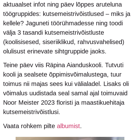
aktuaalset infot ning päev lõppes aruteluna
töögruppides: kutsemeistrivõistlused – miks ja
kellele? Jaguneti töörühmadesse ning toodi
välja 3 tasandi kutsemeistrivõistluste
(koolisisesed, siseriiklikud, rahvusvahelised)
olulisust erinevate sihtgruppide jaoks.
Teine päev viis Räpina Aianduskooli. Tutvuti
kooli ja sealsete õppimisvõimalustega, tuur
toimus nii majas sees kui välialadel. Lisaks oli
võimalus uudistada seal samal ajal toimuvaid
Noor Meister 2023 floristi ja maastikuehitaja
kutsemeistrivõistlusi.
Vaata rohkem pilte
albumist
.