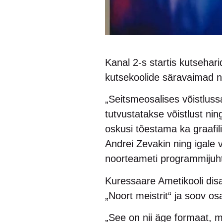
Kanal 2-s startis kutsehar
kutsekoolide säravaimad 
„Seitsmeosalises võistlus
tutvustatakse võistlust ni
oskusi tõestama ka graafili
Andrei Zevakin ning igale v
noorteameti programmijuht
Kuressaare Ametikooli dis
„Noort meistrit“ ja soov os
„See on nii äge formaat, m