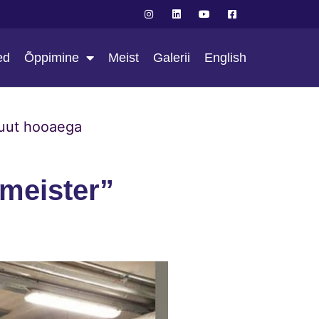
ed
Õppimine
Meist
Galerii
English
 uut hooaega
meister”