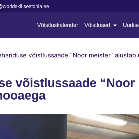
@worldskillsestonia.ee
Võistluskalender
Võistlused
Uudis
ehariduse võistlussaade “Noor meister” alustab
se võistlussaade “Noor 
 hooaega