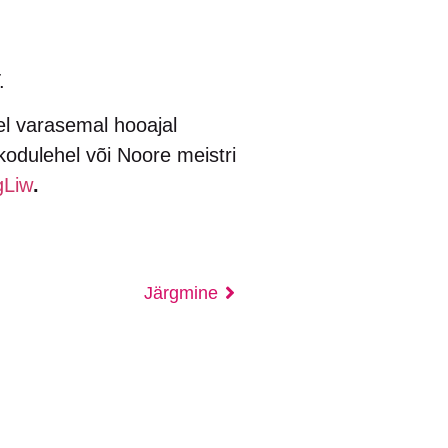
.
el varasemal hooajal
kodulehel või Noore meistri
gLiw
.
Järgmine