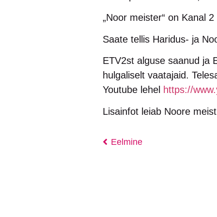
„Noor meister“ on Kanal 2 e
Saate tellis Haridus- ja N
ETV2st alguse saanud ja E
hulgaliselt vaatajaid. Tel
Youtube lehel
https://ww
Lisainfot leiab Noore meist
Eelmine