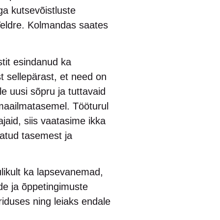
ga kutsevõistluste
Veldre. Kolmandas saates
estit esindanud ka
st sellepärast, et need on
 uusi sõpru ja tuttavaid
 maailmatasemel. Tööturul
ajaid, siis vaatasime ikka
atud tasemest ja
ulikult ka lapsevanemad,
de ja õppetingimuste
iduses ning leiaks endale