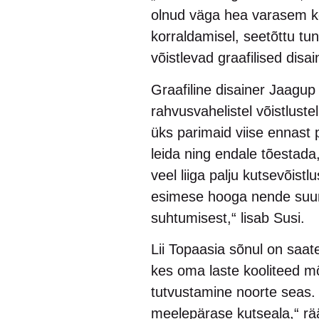
olnud väga hea varasem koo
korraldamisel, seetõttu t
võistlevad graafilised disa
Graafiline disainer Jaagup 
rahvusvahelistel võistluste
üks parimaid viise ennast
leida ning endale tõestada
veel liiga palju kutsevõistl
esimese hooga nende suuna
suhtumisest,“ lisab Susi.
Lii Topaasia sõnul on saat
kes oma laste kooliteed m
tutvustamine noorte seas.
meelepärase kutseala,“ rä