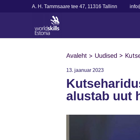
A. H. Tammsaare tee 47, 11316 Tallinn
info
>
>
Kuts
Avaleht
Uudised
13. jaanuar 2023
Kutseharidu
alustab uut