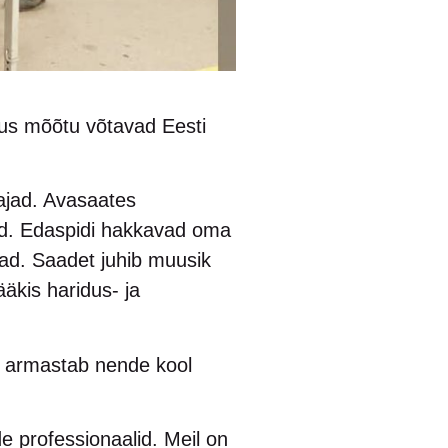
kus mõõtu võtavad Eesti
ajad. Avasaates
pad. Edaspidi hakkavad oma
ajad. Saadet juhib muusik
ääkis haridus- ja
l armastab nende kool
e professionaalid. Meil on