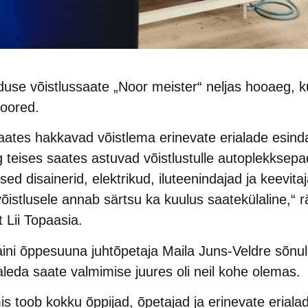
iduse võistlussaate „Noor meister“ neljas hooaeg, 
noored.
saates hakkavad võistlema erinevate erialade esind
ng teises saates astuvad võistlustulle autoplekkse
sed disainerid, elektrikud, iluteenindajad ja keevit
õistlusele annab särtsu ka kuulus saatekülaline,“ r
 Lii Topaasia.
aini õppesuuna juhtõpetaja Maila Juns-Veldre sõnu
aleda saate valmimise juures oli neil kohe olemas.
is toob kokku õppijad, õpetajad ja erinevate erialad