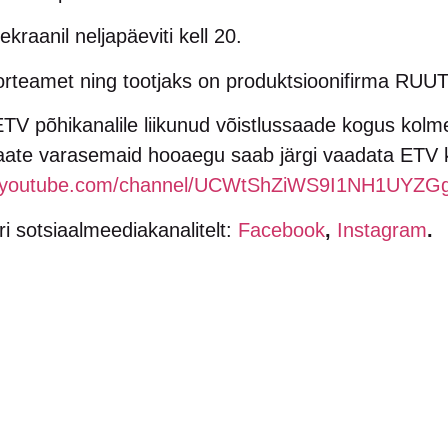
kraanil neljapäeviti kell 20.
oorteamet ning tootjaks on produktsioonifirma RUUT
TV põhikanalile liikunud võistlussaade kogus kolm
esaate varasemaid hooaegu saab järgi vaadata ETV 
w.youtube.com/channel/UCWtShZiWS9I1NH1UYZG
ri sotsiaalmeediakanalitelt:
Facebook
,
Instagram
.