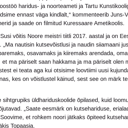
stöö haridus- ja noorteameti ja Tartu Kunstikooli
undsime ennast väga kindlalt,“ kommenteerib Juns-
inerid ja saade on filmitud Kuressaare Ametikoolis.
Susi võitis Noore meistri tiitli 2017. aastal ja on E
l. „Ma nautisin kutsevõistlusi ja naudin siiamaani ju
 paremaks, osavamaks ja kiiremaks arendada, omale
, et ma päriselt saan hakkama ja ma päriselt olen
ustest ei teata aga kui otsisime loovtiimi uusi kujund
s, kes on võistlustel käinud, sest see on märk te
e sihtgrupiks üldhariduskoolide õpilased, kuid loom
õjutavad. „Saate eesmärk on kutsehariduse, eriala
 Soovime, et rohkem noori jätkaks õpiteed kutsehar
äkis Topaasia.