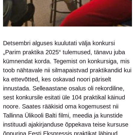
Detsembri alguses kuulutati välja konkursi
„Parim praktika 2025“ tulemused, tänavu juba
kümnendat korda. Tegemist on konkursiga, mis
toob nähtavale nii silmapaistvad praktikandid kui
ka ettevõtted, kes oskavad noori päriselt
innustada. Selleaastane osalus oli rekordiline,
sest konkursile esitati üle 104 praktikal käinud
noore. Saates rääkisid oma kogemusest nii
Tallinna Ülikooli Balti filmi, meedia ja kunstide
instituudi ajakirjanduse õppekava teise kursuse
õppurina Eesti Ekspressis praktikat läbinud,