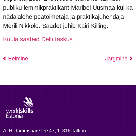
publiku lemmikpraktikant Maribel Uusmaa kui ka
nädalalehe peatoimetaja ja praktikajuhendaja
Merili Nikkolo. Saadet juhib Kairi Killing.
Kuula saateid Delfi taskus.
Eelmine
Järgmine
A. H. Tammsaare tee 47, 11316 Tallinn