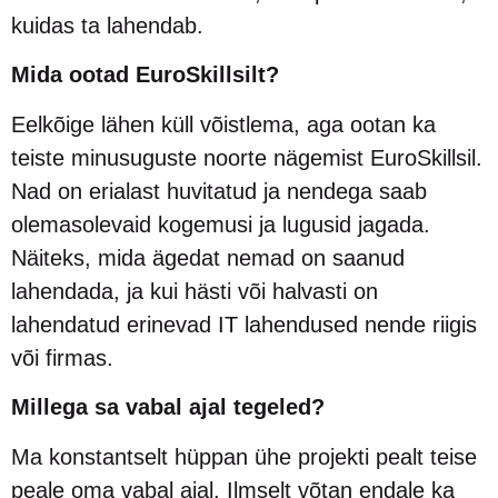
kuidas ta lahendab.
Mida ootad EuroSkillsilt?
Eelkõige lähen küll võistlema, aga ootan ka
teiste minusuguste noorte nägemist EuroSkillsil.
Nad on erialast huvitatud ja nendega saab
olemasolevaid kogemusi ja lugusid jagada.
Näiteks, mida ägedat nemad on saanud
lahendada, ja kui hästi või halvasti on
lahendatud erinevad IT lahendused nende riigis
või firmas.
Millega sa vabal ajal tegeled?
Ma konstantselt hüppan ühe projekti pealt teise
peale oma vabal ajal. Ilmselt võtan endale ka