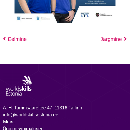
Eelmine
Järgmine
A. H. Tammsaare tee 47, 11316 Tallinn
info@worldskillsestonia.ee
Meist
Õppimisvõimalused