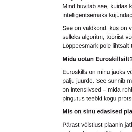
Mind huvitab see, kuidas k
intelligentsemaks kujunda
See on valdkond, kus on v
selleks algoritm, tööriist 
Lõppeesmärk pole lihtsalt 
Mida ootan Euroskillsilt
Euroskills on minu jaoks võ
palju juurde. See sunnib 
on intensiivsed – mida roh
pingutus teebki kogu prots
Mis on sinu edasised pl
Pärast võistlust plaanin jä