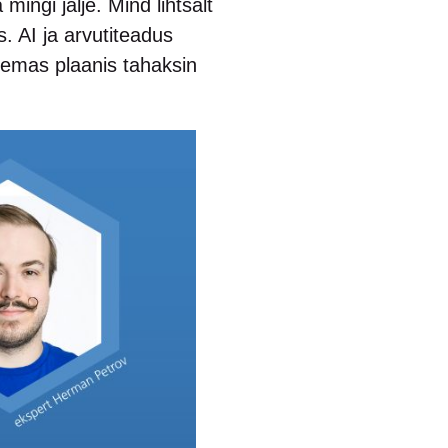
ingi jälje. Mind lihtsalt
. AI ja arvutiteadus
kemas plaanis tahaksin