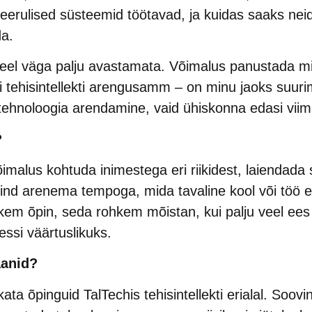
eerulised süsteemid töötavad, ja kuidas saaks neid
da.
eel väga palju avastamata. Võimalus panustada mil
või tehisintellekti arengusamm – on minu jaoks suur
tehnoloogia arendamine, vaid ühiskonna edasi viim
?
imalus kohtuda inimestega eri riikidest, laiendada s
mind arenema tempoga, mida tavaline kool või töö e
kem õpin, seda rohkem mõistan, kui palju veel ees
essi väärtuslikuks.
aanid?
tkata õpinguid TalTechis tehisintellekti erialal. Soo