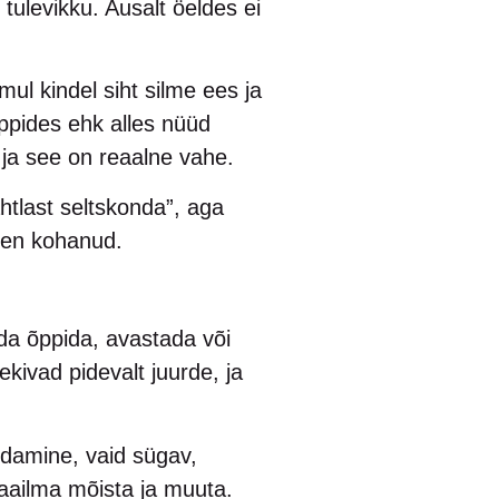
 tulevikku. Ausalt öeldes ei
ul kindel siht silme ees ja
ppides ehk alles nüüd
ja see on reaalne vahe.
htlast seltskonda”, aga
len kohanud.
ida õppida, avastada või
kivad pidevalt juurde, ja
endamine, vaid sügav,
maailma mõista ja muuta.