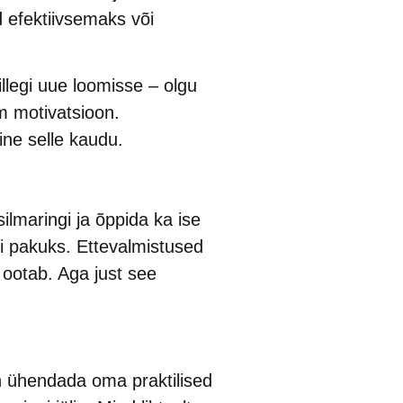
 efektiivsemaks või
legi uue loomisse – olgu
im motivatsioon.
ine selle kaudu.
ilmaringi ja õppida ka ise
i pakuks. Ettevalmistused
 ootab. Aga just see
vin ühendada oma praktilised