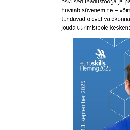
oskused teadustööga ja panu
huvitab süvenemine – võima
tunduvad olevat valdkonna
jõuda uurimistööle kesken