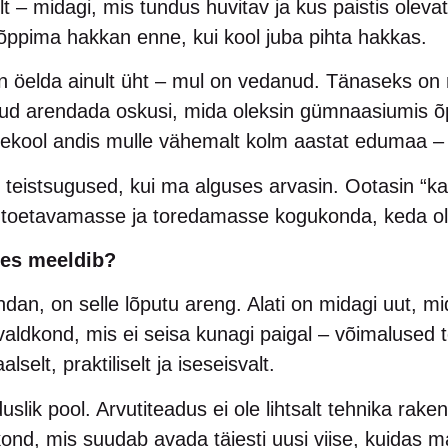
lt – midagi, mis tundus huvitav ja kus paistis olevat
õppima hakkan enne, kui kool juba pihta hakkas.
 öelda ainult üht – mul on vedanud. Tänaseks on m
nud arendada oskusi, mida oleksin gümnaasiumis õ
sekool andis mulle vähemalt kolm aastat edumaa – 
 teistsugused, kui ma alguses arvasin. Ootasin “ka
ge toetavamasse ja toredamasse kogukonda, keda o
res meeldib?
dan, on selle lõputu areng. Alati on midagi uut, m
dkond, mis ei seisa kunagi paigal – võimalused te
lselt, praktiliselt ja iseseisvalt.
duslik pool. Arvutiteadus ei ole lihtsalt tehnika rak
ond, mis suudab avada täiesti uusi viise, kuidas 