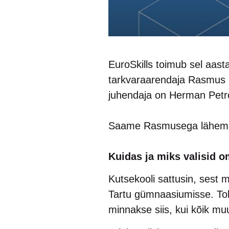
EuroSkills toimub sel aast
tarkvaraarendaja Rasmus K
juhendaja on Herman Petr
Saame Rasmusega lähemal
Kuidas ja miks valisid o
Kutsekooli sattusin, sest m
Tartu gümnaasiumisse. Tol
minnakse siis, kui kõik mu