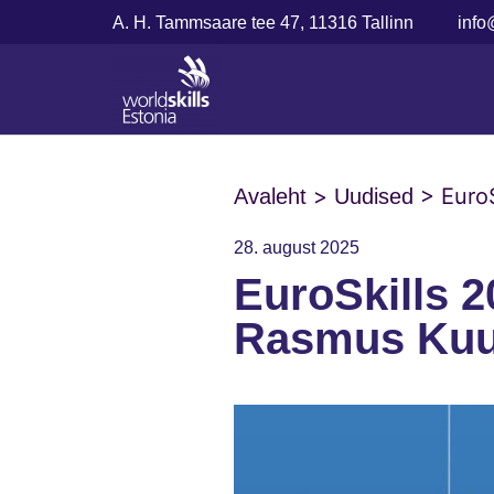
A. H. Tammsaare tee 47, 11316 Tallinn
info
>
>
Euro
Avaleht
Uudised
28. august 2025
EuroSkills 2
Rasmus Ku