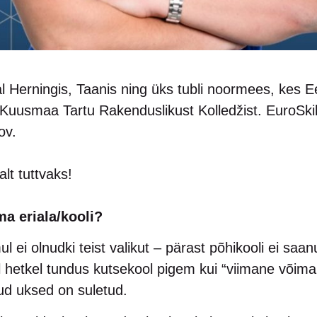
al Herningis, Taanis ning üks tubli noormees, kes E
uusmaa Tartu Rakenduslikust Kolledžist. EuroSki
ov.
t tuttvaks!
ma eriala/kooli?
ul ei olnudki teist valikut – pärast põhikooli ei saa
 hetkel tundus kutsekool pigem kui “viimane võima
ud uksed on suletud.