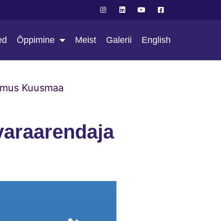
ed
Õppimine
Meist
Galerii
English
Rasmus Kuusmaa
kvaraarendaja