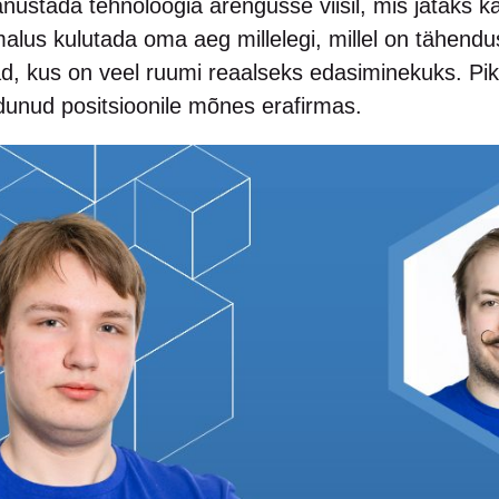
stada tehnoloogia arengusse viisil, mis jätaks ka m
lus kulutada oma aeg millelegi, millel on tähendus
d, kus on veel ruumi reaalseks edasiminekuks. Pi
dunud positsioonile mõnes erafirmas.