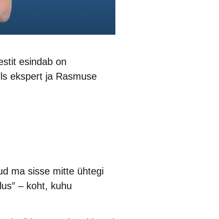
estit esindab on
lls ekspert ja Rasmuse
nud ma sisse mitte ühtegi
lus” – koht, kuhu