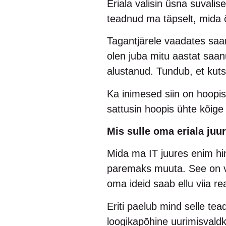
Eriala valisin üsna suvalise
teadnud ma täpselt, mida 
Tagantjärele vaadates saan
olen juba mitu aastat saa
alustanud. Tundub, et kut
Ka inimesed siin on hoopis
sattusin hoopis ühte kõi
Mis sulle oma eriala juu
Mida ma IT juures enim hin
paremaks muuta. See on val
oma ideid saab ellu viia reaa
Eriti paelub mind selle tea
loogikapõhine uurimisvaldk