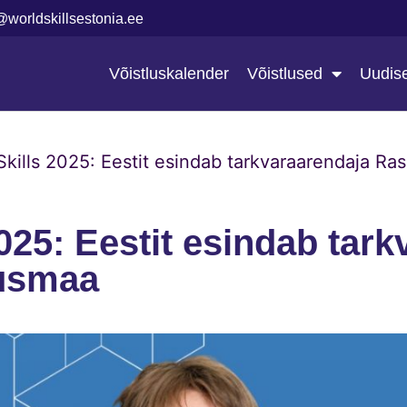
@worldskillsestonia.ee
Võistluskalender
Võistlused
Uudis
Skills 2025: Eestit esindab tarkvaraarendaja 
025: Eestit esindab tar
usmaa