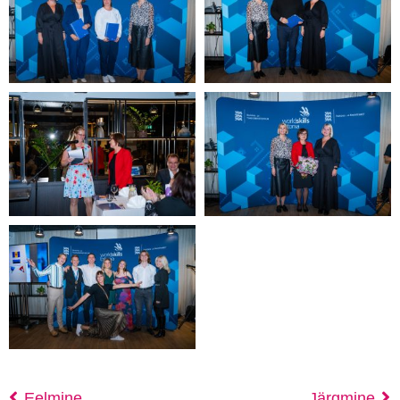
Eelmine
Järgmine