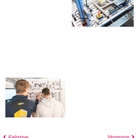
Eelmine
Järgmine